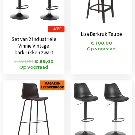
-41%
Lisa Barkruk Taupe
Set van 2 Industriële
€
108,00
Vinnie Vintage
Op voorraad
barkrukken zwart
€
150,00
€
89,00
Op voorraad
Oorspronkelijke
Huidige
Oorspronkeli
Huidi
prijs
prijs
prijs
prijs
was:
is:
was:
is:
€ 115,00.
€ 67,00.
€ 134,00.
€ 94,