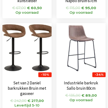
kunstleder
Napoli bruin 67cm
€
67,00
€
60,50
€
115,00
€
95,00
Op voorraad
Op voorraad
Oorspronkelijke
Huidige
Oorspronkeli
Huidi
prijs
prijs
prijs
prijs
was:
is:
was:
is:
€ 242,00.
€ 217,00.
€ 135,00.
€ 89,
-10%
-34%
Set van 2 Daniel
Industriële barkruk
barkrukken Bruin met
Sallo bruin 80cm
gasveer
€
135,00
€
89,00
Op voorraad
€
242,00
€
217,00
Levertijd 5-10