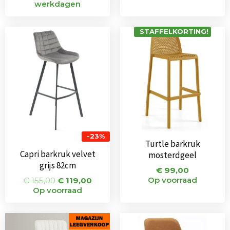
werkdagen
Oorspronkelijke
Huidige
STAFFELKORTING!
prijs
prijs
was:
is:
€ 155,00.
€ 119,00.
-23%
Turtle barkruk
Capri barkruk velvet
mosterdgeel
grijs 82cm
€
99,00
Op voorraad
€
155,00
€
119,00
Op voorraad
Oorspronkelijke
Huidige
Oorspronkeli
Huidi
prijs
prijs
prijs
prijs