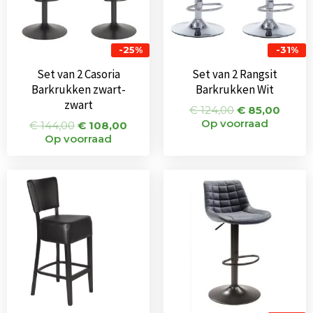
-25%
-31%
Set van 2 Casoria
Set van 2 Rangsit
Barkrukken zwart-
Barkrukken Wit
zwart
€
124,00
€
85,00
Op voorraad
€
144,00
€
108,00
Op voorraad
Oorspronkeli
Huidi
prijs
prijs
was:
is:
€ 135,00.
€ 68,