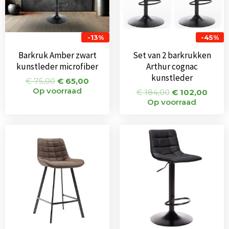
-13%
-45%
Barkruk Amber zwart
Set van 2 barkrukken
kunstleder microfiber
Arthur cognac
kunstleder
€
75,00
€
65,00
Op voorraad
€
184,00
€
102,00
Op voorraad
Oorspronkelijke
Huidige
Oorspronkeli
Huidi
prijs
prijs
prijs
prijs
was:
is:
was:
is:
€ 155,00.
€ 119,00.
€ 75,00.
€ 65,0