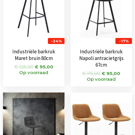
-24%
-17%
Industriële barkruk
Industriële barkruk
Maret bruin 80cm
Napoli antracietgrijs
67cm
€
125,00
€
95,00
Op voorraad
€
115,00
€
95,00
Op voorraad
Oorspronkelijke
Huidige
Oorspronkeli
Huid
prijs
prijs
prijs
prijs
was:
is:
was:
is:
€ 75,00.
€ 65,00.
€ 184,00.
€ 102