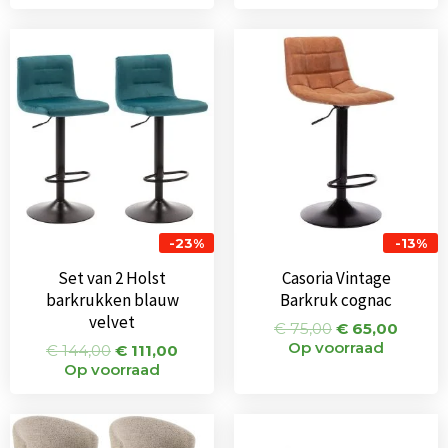
Oorspronkelijke
Huidige
Oorspronkeli
Huidi
prijs
prijs
prijs
prijs
was:
is:
was:
is:
€ 144,00.
€ 111,00.
€ 75,00.
€ 65,0
-23%
-13%
Set van 2 Holst
Casoria Vintage
barkrukken blauw
Barkruk cognac
velvet
€
75,00
€
65,00
Op voorraad
€
144,00
€
111,00
Op voorraad
Oorspronkelijke
Huidige
Oorspronkeli
Huid
prijs
prijs
prijs
prijs