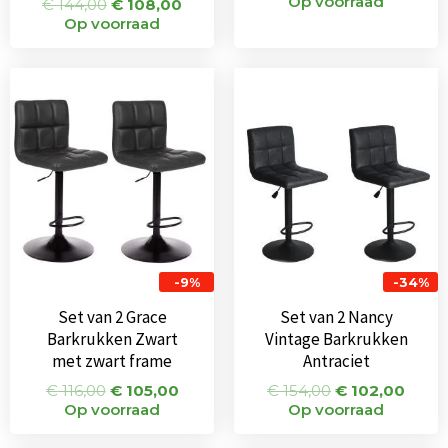
Op voorraad
€
144,00
€
108,00
Op voorraad
Oorspronkelijke
Huidige
Oorspronkeli
Huid
prijs
prijs
prijs
prijs
was:
is:
was:
is:
€ 116,00.
€ 105,00.
€ 154,00.
€ 102
-9%
-34%
Set van 2 Grace
Set van 2 Nancy
Barkrukken Zwart
Vintage Barkrukken
met zwart frame
Antraciet
€
116,00
€
105,00
€
154,00
€
102,00
Op voorraad
Op voorraad