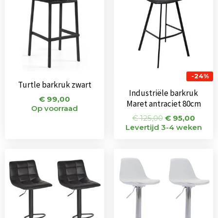
€ 125,00.
€ 95,
-24%
Turtle barkruk zwart
Industriële barkruk
€
99,00
Maret antraciet 80cm
Op voorraad
€
125,00
€
95,00
Levertijd 3-4 weken
Oorspronkelijke
Huidige
Oorspronkeli
Huidi
prijs
prijs
prijs
prijs
was:
is:
was:
is:
€ 144,00.
€ 108,00.
€ 124,00.
€ 85,