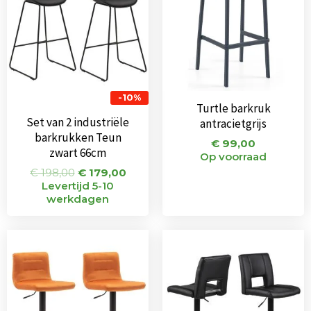
-10%
Turtle barkruk
Set van 2 industriële
antracietgrijs
barkrukken Teun
€
99,00
zwart 66cm
Op voorraad
€
198,00
€
179,00
Levertijd 5-10
werkdagen
Oorspronkelijke
Huidige
Oorspronkeli
Huid
prijs
prijs
prijs
prijs
was:
is:
was:
is:
€ 144,00.
€ 111,00.
€ 236,00.
€ 22