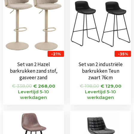
was:
is:
was:
is:
€ 338,00.
€ 268,00.
€ 198,00.
€ 129
-21%
-35%
Set van 2 Hazel
Set van 2 industriële
barkrukken zand stof,
barkrukken Teun
gasveer zand
zwart 76cm
€
338,00
€
268,00
€
198,00
€
129,00
Levertijd 5-10
Levertijd 5-10
werkdagen
werkdagen
Oorspronkelijke
Huidige
Oorspronkeli
Huidi
prijs
prijs
prijs
prijs
was:
is:
was:
is:
€ 125,00.
€ 95,00.
€ 115,00.
€ 95,0