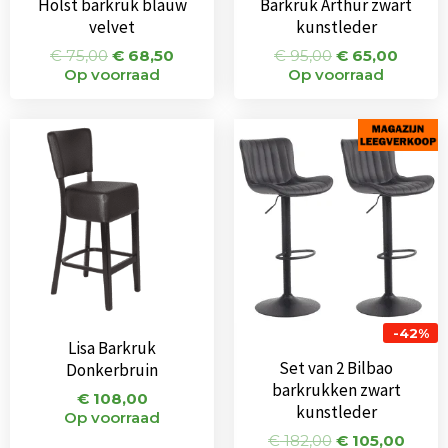
Holst barkruk blauw
Barkruk Arthur zwart
velvet
kunstleder
€
75,00
€
68,50
€
95,00
€
65,00
Op voorraad
Op voorraad
Oorspronkeli
Huid
prijs
prijs
was:
is:
€ 182,00.
€ 105
-42%
Lisa Barkruk
Set van 2 Bilbao
Donkerbruin
barkrukken zwart
€
108,00
kunstleder
Op voorraad
€
182,00
€
105,00