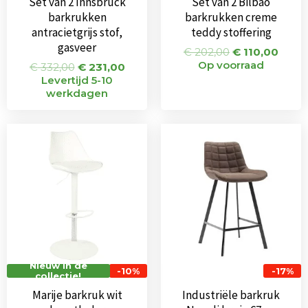
Set van 2 Innsbruck
Set van 2 Bilbao
barkrukken
barkrukken creme
antracietgrijs stof,
teddy stoffering
gasveer
€
202,00
€
110,00
Op voorraad
€
332,00
€
231,00
Levertijd 5-10
werkdagen
Oorspronkelijke
Huidige
Oorspronkeli
Huidi
prijs
prijs
prijs
prijs
was:
is:
was:
is:
€ 67,00.
€ 60,50.
€ 115,00.
€ 95,0
Nieuw in de
-10%
-17%
collectie!
Marije barkruk wit
Industriële barkruk