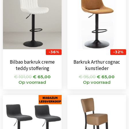
was:
is:
was:
is:
€ 101,00.
€ 65,00.
€ 95,00.
€ 65,0
-36%
-32%
Bilbao barkruk creme
Barkruk Arthur cognac
teddy stoffering
kunstleder
€
101,00
€
65,00
€
95,00
€
65,00
Op voorraad
Op voorraad
Oorspronkelijke
Huidige
prijs
prijs
was:
is:
€ 150,00.
€ 89,00.