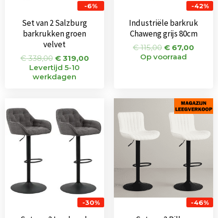
-6%
-42%
Set van 2 Salzburg
Industriële barkruk
barkrukken groen
Chaweng grijs 80cm
velvet
€
115,00
€
67,00
Op voorraad
€
338,00
€
319,00
Levertijd 5-10
werkdagen
Oorspronkelijke
Huidige
Oorspronkeli
Huid
prijs
prijs
prijs
prijs
was:
is:
was:
is:
€ 332,00.
€ 231,00.
€ 202,00.
€ 110
-30%
-46%