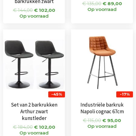
barkrukken zwart
€
135,00
€
89,00
Op voorraad
€
144,00
€
102,00
Op voorraad
Oorspronkelijke
Huidige
Oorspronkeli
Huidi
prijs
prijs
prijs
prijs
was:
is:
was:
is:
€ 184,00.
€ 102,00.
€ 115,00.
€ 95,0
-45%
-17%
Set van 2 barkrukken
Industriële barkruk
Arthur zwart
Napoli cognac 67cm
kunstleder
€
115,00
€
95,00
Op voorraad
€
184,00
€
102,00
Op voorraad