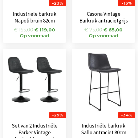
-23%
-13%
Industriële barkruk
Casoria Vintage
Napoli bruin 82cm
Barkruk antracietgrijs
€
155,00
€
119,00
€
75,00
€
65,00
Op voorraad
Op voorraad
Oorspronkelijke
Huidige
Oorspronkeli
Huidi
prijs
prijs
prijs
prijs
was:
is:
was:
is:
€ 144,00.
€ 102,00.
€ 135,00.
€ 89,
-29%
-34%
Set van 2 Industriële
Industriële barkruk
Parker Vintage
Sallo antraciet 80cm