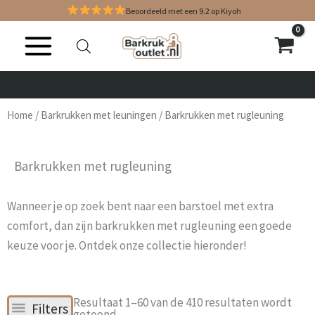
Ga
Beoordeeld met een 9.2 op Kiyoh
naar
de
inhoud
Home
/
Barkrukken met leuningen
/ Barkrukken met rugleuning
Barkrukken met rugleuning
Wanneer je op zoek bent naar een barstoel met extra
comfort, dan zijn barkrukken met rugleuning een goede
keuze voor je. Ontdek onze collectie hieronder!
Gesorteerd
Resultaat 1–60 van de 410 resultaten wordt
Filters
op
getoond