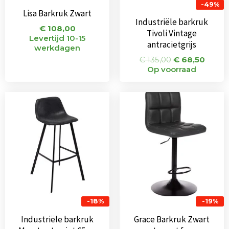
-49%
Lisa Barkruk Zwart
Industriële barkruk
€
108,00
Tivoli Vintage
Levertijd 10-15
antracietgrijs
werkdagen
€
135,00
€
68,50
Op voorraad
Oorspronkelijke
Huidige
Oorspronkeli
Huidi
prijs
prijs
prijs
prijs
was:
is:
was:
is:
€ 104,00.
€ 85,00.
€ 75,00.
€ 61,0
-18%
-19%
Industriële barkruk
Grace Barkruk Zwart