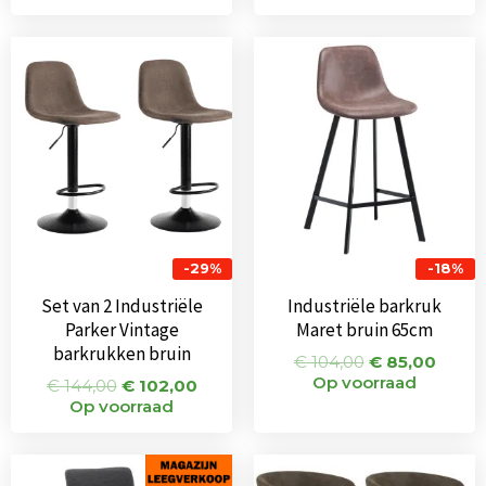
Oorspronkelijke
Huidige
Oorspronkeli
Huidi
prijs
prijs
prijs
prijs
was:
is:
was:
is:
€ 144,00.
€ 102,00.
€ 104,00.
€ 85,
-29%
-18%
Set van 2 Industriële
Industriële barkruk
Parker Vintage
Maret bruin 65cm
barkrukken bruin
€
104,00
€
85,00
Op voorraad
€
144,00
€
102,00
Op voorraad
Oorspronkelijke
Huidige
Oorspronkeli
Huid
prijs
prijs
prijs
prijs