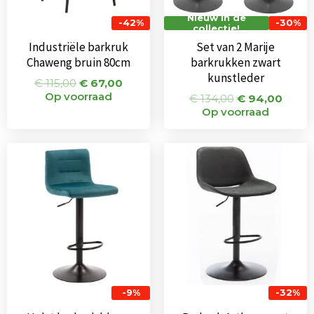
Nieuw in de
-42%
-30%
collectie!
Industriële barkruk
Set van 2 Marije
Chaweng bruin 80cm
barkrukken zwart
kunstleder
€
115,00
€
67,00
Op voorraad
€
134,00
€
94,00
Op voorraad
Oorspronkelijke
Huidige
Oorspronkeli
Huidi
prijs
prijs
prijs
prijs
was:
is:
was:
is:
€ 75,00.
€ 68,50.
€ 95,00.
€ 65,0
-9%
-32%