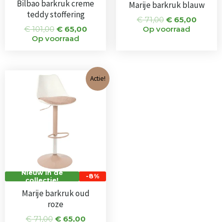
Bilbao barkruk creme
Marije barkruk blauw
teddy stoffering
€
71,00
€
65,00
€
101,00
€
65,00
Op voorraad
Op voorraad
Oorspronkelijke
Huidige
Actie!
prijs
prijs
was:
is:
€ 71,00.
€ 65,00.
Nieuw in de
-8%
collectie!
Marije barkruk oud
roze
€
71,00
€
65,00