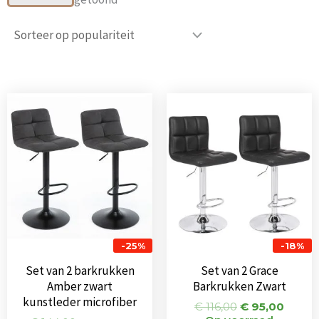
populariteit
Oorspronkelijke
Huidige
Oorspronkeli
Huidi
prijs
prijs
prijs
prijs
was:
is:
was:
is:
€ 144,00.
€ 108,00.
€ 116,00.
€ 95,0
-25%
-18%
Set van 2 barkrukken
Set van 2 Grace
Amber zwart
Barkrukken Zwart
kunstleder microfiber
€
116,00
€
95,00