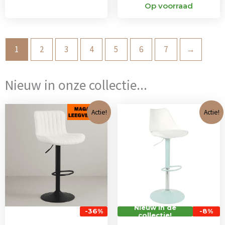
Op voorraad
1
2
3
4
5
6
7
→
Nieuw in onze collectie...
Oorspronkelijke
Huidige
Oorspronkeli
Huidi
Actie!
Actie!
prijs
prijs
prijs
prijs
was:
is:
was:
is:
€ 101,00.
€ 65,00.
€ 71,00.
€ 65,0
Nieuw in de
-36%
-8%
collectie!