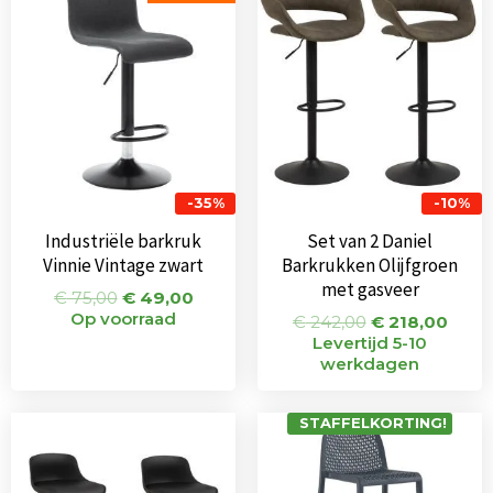
was:
is:
was:
is:
€ 75,00.
€ 49,00.
€ 242,00.
€ 218
-35%
-10%
Industriële barkruk
Set van 2 Daniel
Vinnie Vintage zwart
Barkrukken Olijfgroen
met gasveer
€
75,00
€
49,00
Op voorraad
€
242,00
€
218,00
Levertijd 5-10
werkdagen
Oorspronkelijke
Huidige
STAFFELKORTING!
prijs
prijs
was:
is:
€ 198,00.
€ 179,00.