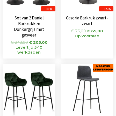
-15%
-13%
Set van 2 Daniel
Casoria Barkruk zwart-
Barkrukken
zwart
Donkergrijs met
€
75,00
€
65,00
gasveer
Op voorraad
€
242,00
€
205,00
Levertijd 5-10
werkdagen
Oorspronkelijke
Huidige
Oorspronkeli
Huidi
prijs
prijs
prijs
prijs
was:
is:
was:
is:
€ 338,00.
€ 319,00.
€ 115,00.
€ 67,0