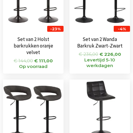
-23%
-4%
Set van 2 Holst
Set van 2 Wanda
barkrukken oranje
Barkruk Zwart-Zwart
velvet
€
236,00
€
226,00
Levertijd 5-10
€
144,00
€
111,00
werkdagen
Op voorraad
Oorspronkelijke
Huidige
Oorspronkeli
Huidi
prijs
prijs
prijs
prijs
was:
is:
was:
is:
€ 242,00.
€ 205,00.
€ 75,00.
€ 65,0