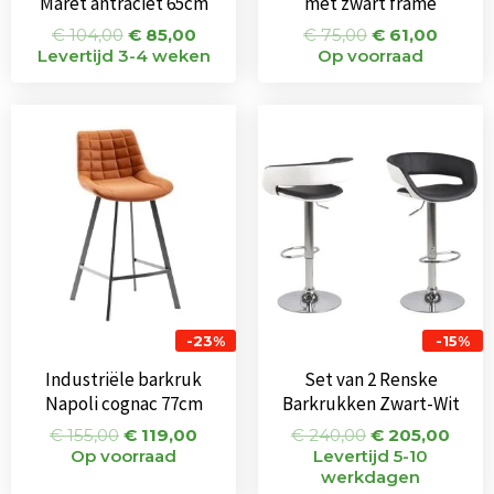
Maret antraciet 65cm
met zwart frame
€
104,00
€
85,00
€
75,00
€
61,00
Levertijd 3-4 weken
Op voorraad
Oorspronkelijke
Huidige
Oorspronkeli
Huid
prijs
prijs
prijs
prijs
was:
is:
was:
is:
€ 155,00.
€ 119,00.
€ 240,00.
€ 20
-23%
-15%
Industriële barkruk
Set van 2 Renske
Napoli cognac 77cm
Barkrukken Zwart-Wit
€
155,00
€
119,00
€
240,00
€
205,00
Op voorraad
Levertijd 5-10
werkdagen