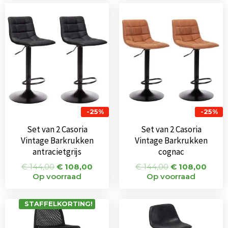
Oorspronkelijke
Huidige
Oorspronkeli
Huid
prijs
prijs
prijs
prijs
was:
is:
was:
is:
€ 144,00.
€ 108,00.
€ 144,00.
€ 108
-25%
-25%
Set van 2 Casoria
Set van 2 Casoria
Vintage Barkrukken
Vintage Barkrukken
antracietgrijs
cognac
€
144,00
€
108,00
€
144,00
€
108,00
Op voorraad
Op voorraad
Oorspronkeli
Huidi
STAFFELKORTING!
prijs
prijs
was:
is: