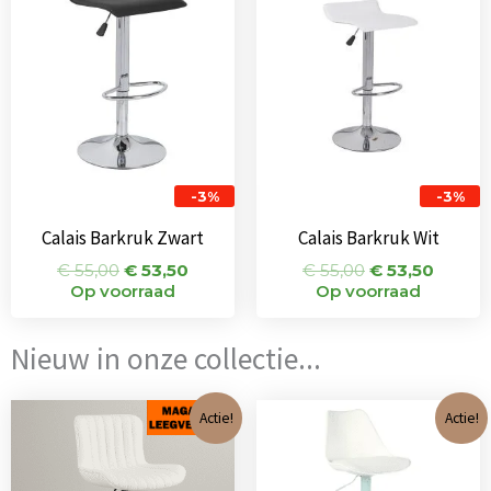
was:
is:
was:
is:
€ 55,00.
€ 53,50.
€ 55,00.
€ 53,5
-3%
-3%
Calais Barkruk Zwart
Calais Barkruk Wit
€
55,00
€
53,50
€
55,00
€
53,50
Op voorraad
Op voorraad
Nieuw in onze collectie...
Oorspronkelijke
Huidige
Oorspronkeli
Huidi
Actie!
Actie!
prijs
prijs
prijs
prijs
was:
is:
was:
is:
€ 101,00.
€ 65,00.
€ 71,00.
€ 65,0