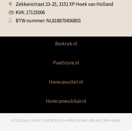
Zekkenstraat 23-25, 3151 XP Hoek van Holland
KVK: 27125006
BTW nummer: NL818870436B01
Barkruk.nl
Poefstore.nl
Horecaoutlet.nl
Horecameubilair.nl
© 2025 ALL RIGHTS RESERVED​ HORECA MEUBILAIR DEN HAAG