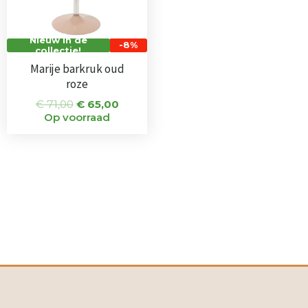
Nieuw in de
-8%
collectie!
Marije barkruk oud
roze
€
71,00
€
65,00
Op voorraad