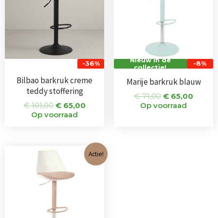
Nieuw in de
-36%
-8%
collectie!
Bilbao barkruk creme
Marije barkruk blauw
teddy stoffering
€
71,00
€
65,00
€
101,00
€
65,00
Op voorraad
Op voorraad
Oorspronkelijke
Huidige
Actie!
prijs
prijs
was:
is:
€ 71,00.
€ 65,00.