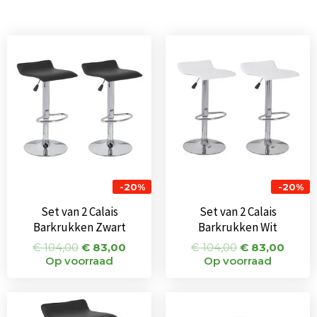
Oorspronkelijke
Huidige
Oorspronkeli
Huidi
prijs
prijs
prijs
prijs
was:
is:
was:
is:
€ 104,00.
€ 83,00.
€ 104,00.
€ 83,
-20%
-20%
Set van 2 Calais
Set van 2 Calais
Barkrukken Zwart
Barkrukken Wit
€
104,00
€
83,00
€
104,00
€
83,00
Op voorraad
Op voorraad
Oorspronkelijke
Huidige
Oorspronkeli
Huidi
prijs
prijs
prijs
prijs