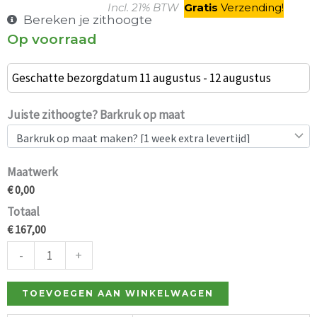
Incl. 21% BTW
Gratis
V
erzending
!
Bereken je zithoogte
Op voorraad
Barkruk
Anthoney
Geschatte bezorgdatum 11 augustus - 12 augustus
Antiek
gebeitst
Juiste zithoogte? Barkruk op maat
beukenhout
aantal
Maatwerk
€ 0,00
Totaal
€ 167,00
-
+
TOEVOEGEN AAN WINKELWAGEN