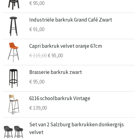
€
95,00
Industriële barkruk Grand Café Zwart
€
91,00
Oorspronkelijke
Huidige
Capri barkruk velvet oranje 67cm
prijs
prijs
€
115,00
€
95,00
was:
is:
€ 115,00.
€ 95,00.
Brasserie barkruk zwart
€
95,00
6116 schoolbarkruk Vintage
€
139,00
Oorspronkelijke
Huidige
Set van 2 Salzburg barkrukken donkergrijs
prijs
prijs
velvet
was:
is: