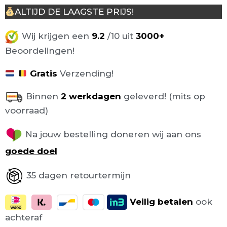
aantal
ALTIJD DE LAAGSTE PRIJS!
Wij krijgen een
9.2
/10 uit
3000+
Beoordelingen!
Gratis
Verzending!
Binnen
2 werkdagen
geleverd! (mits op
voorraad)
Na jouw bestelling doneren wij aan ons
goede doel
35 dagen retourtermijn
Veilig
betalen
ook
achteraf