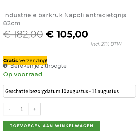
Industriële barkruk Napoli antracietgrijs
82cm
€
182,00
€
105,00
Oorspronkelijke
Huidige
Incl. 21% BTW
prijs
prijs
was:
is:
Gratis
V
erzending
!
€ 182,00.
€ 105,00.
Bereken je zithoogte
Op voorraad
Set
van
Geschatte bezorgdatum 10 augustus - 11 augustus
2
Bilbao
-
+
barkrukken
bruin
TOEVOEGEN AAN WINKELWAGEN
kunstleder