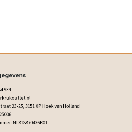
gegevens
84 939
rkrukoutlet.nl
raat 23-25, 3151 XP Hoek van Holland
125006
mer: NL818870436B01