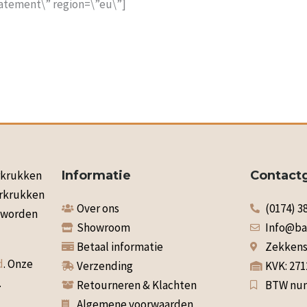
atement\” region=\”eu\”]
arkrukken
Informatie
Contact
arkrukken
Over ons
(0174) 3
n worden
Showroom
Info@ba
Betaal informatie
Zekkenst
d
. Onze
Verzending
KVK: 27
.
Retourneren & Klachten
BTW num
Algemene voorwaarden