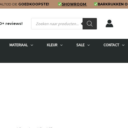
ALTIJD DE
GOEDKOOPSTE!
SHOWROOM
BARKRUKKEN O
Producten
0+ reviews!
zoeken
MATERIAAL
KLEUR
SALE
CONTACT