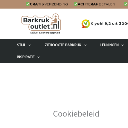
Ga
GRATIS
VERZENDING
ACHTERAF
BETALEN
naar
de
Kiyoh! 9,2 uit 300
inhoud
STIJL
ZITHOOGTE BARKRUK
LEUNINGEN
INSPIRATIE
Cookiebeleid