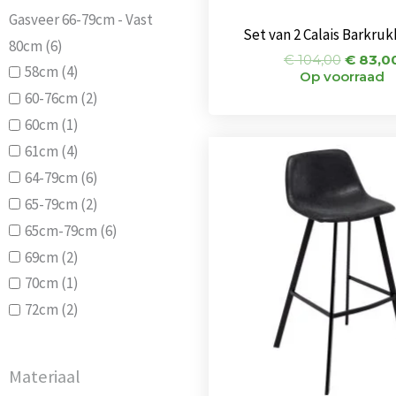
Gasveer 66-79cm - Vast
Set van 2 Calais Barkru
80cm
(6)
€
104,00
€
83,0
58cm
(4)
Op voorraad
60-76cm
(2)
60cm
(1)
Oorspr
61cm
(4)
prijs
64-79cm
(6)
was:
€ 104,
65-79cm
(2)
65cm-79cm
(6)
69cm
(2)
70cm
(1)
72cm
(2)
Materiaal