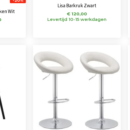
-20%
Lisa Barkruk Zwart
kken Wit
€
120,00
Levertijd 10-15 werkdagen
0
onkelijke
Huidige
Oorspronkelijke
Huidige
prijs
prijs
prijs
is:
was:
is:
00.
€ 85,00.
€ 144,00.
€ 102,00.