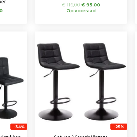
ber
€
116,00
€
95,00
0
Op voorraad
nkelijke
Huidige
Oorspronkelijke
Huidige
prijs
prijs
prijs
is:
was:
is:
0.
€ 102,00.
€ 144,00.
€ 108,00.
-34%
-25%