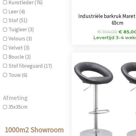
Kunstleder
(76)
Leer
(4)
Industriële barkruk Maret
Stof
(51)
65cm
Tuigleer
(3)
€
104,00
€
85,0
Levertijd 3-4 we
Velours
(3)
Velvet
(3)
Oorspro
Boucle
(2)
prijs
Stof fibreguard
(17)
was:
€ 144,0
Touw
(6)
Afmeting
35x35cm
1000m2 Showroom