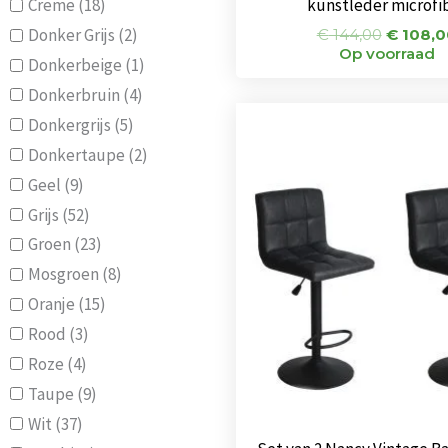
Creme
(18)
kunstleder microfi
Donker Grijs
(2)
€
144,00
€
108,0
Op voorraad
Donkerbeige
(1)
Donkerbruin
(4)
Oorspro
Donkergrijs
(5)
prijs
was:
Donkertaupe
(2)
€ 154,0
Geel
(9)
Grijs
(52)
Groen
(23)
Mosgroen
(8)
Oranje
(15)
Rood
(3)
Roze
(4)
Taupe
(9)
Wit
(37)