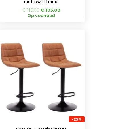
met zwart frame
€
116,00
€
105,00
Op voorraad
Oorspronkelijke
Huidige
prijs
prijs
was:
is:
€ 144,00.
€ 108,00.
-25%