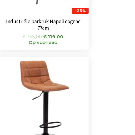
-23%
Industriële barkruk Napoli cognac
77cm
€
155,00
€
119,00
Op voorraad
Oorspronkelijke
Huidige
prijs
prijs
was:
is:
€ 75,00.
€ 65,00.