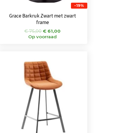
-19%
Grace Barkruk Zwart met zwart
frame
€
75,00
€
61,00
Op voorraad
Oorspronkelijke
Huidige
prijs
prijs
was:
is:
€ 155,00.
€ 119,00.