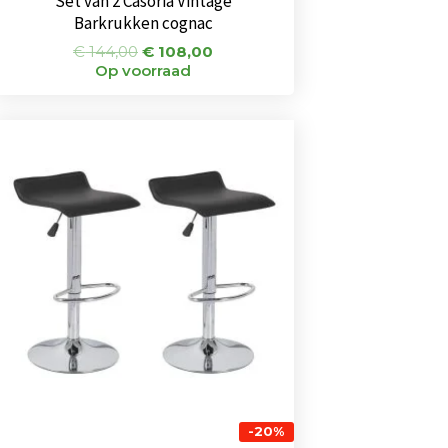
Set van 2 Casoria Vintage
Barkrukken cognac
€
144,00
€
108,00
Op voorraad
Oorspronkelijke
Huidige
prijs
prijs
was:
is:
€ 104,00.
€ 83,00.
-20%