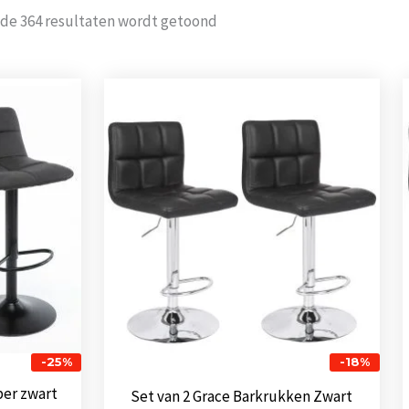
Gesorteerd
 de 364 resultaten wordt getoond
op
populariteit
nkelijke
Huidige
Oorspronkelijke
Huidige
prijs
prijs
prijs
is:
was:
is:
0.
€ 108,00.
€ 116,00.
€ 95,00.
-25%
-18%
ber zwart
Set van 2 Grace Barkrukken Zwart