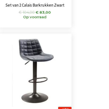
Set van 2 Calais Barkrukken Zwart
€
104,00
€
83,00
Op voorraad
Oorspronkelijke
Huidige
prijs
prijs
was:
is:
€ 135,00.
€ 68,50.