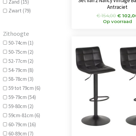
Set van 2 Nancy Vintage B
Zand
(15)
Antraciet
Zwart
(79)
€
154,00
€
102,0
Op voorraad
Zithoogte
Oorspro
50-74cm
(1)
prijs
was:
50-75cm
(2)
€ 144,0
52-77cm
(2)
54-79cm
(8)
58-78cm
(3)
59 tot 79cm
(6)
59-79cm
(54)
59-80cm
(2)
59cm-81cm
(6)
60-79cm
(16)
60-89cm
(7)