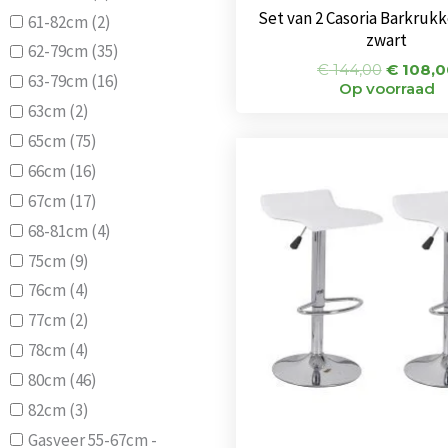
Set van 2 Casoria Barkruk
61-82cm
(2)
zwart
62-79cm
(35)
€
144,00
€
108,0
63-79cm
(16)
Op voorraad
63cm
(2)
65cm
(75)
Oorspr
prijs
66cm
(16)
was:
67cm
(17)
€ 104,0
68-81cm
(4)
75cm
(9)
76cm
(4)
77cm
(2)
78cm
(4)
80cm
(46)
82cm
(3)
Gasveer 55-67cm -