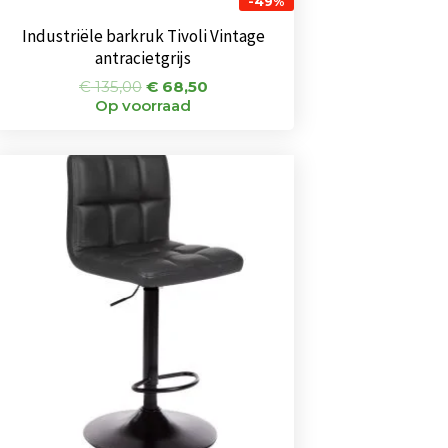
-49%
Industriële barkruk Tivoli Vintage
antracietgrijs
€
135,00
€
68,50
Op voorraad
Oorspronkelijke
Huidige
prijs
prijs
was:
is:
€ 75,00.
€ 61,00.