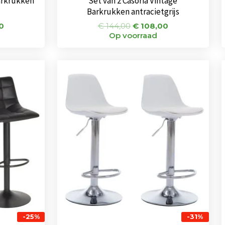
arkrukken
Set van 2 Casoria Vintage
Barkrukken antracietgrijs
0
€
144,00
€
108,00
Op voorraad
nkelijke
Huidige
Oorspronkelijke
Huidige
prijs
prijs
prijs
is:
was:
is:
0.
€ 108,00.
€ 124,00.
€ 85,00.
-25%
-31%