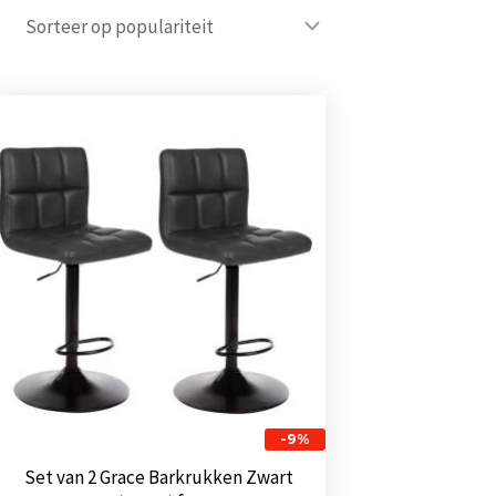
Oorspronkelijke
Huidige
prijs
prijs
was:
is:
€ 116,00.
€ 105,00.
-9%
Set van 2 Grace Barkrukken Zwart