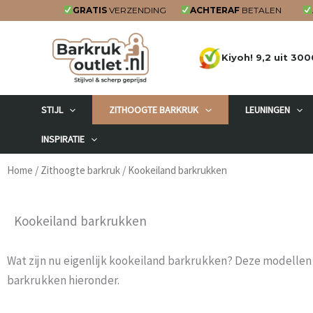
Ga
GRATIS
VERZENDING
ACHTERAF
BETALEN
naar
de
Kiyoh! 9,2 uit 300
inhoud
STIJL
ZITHOOGTE BARKRUK
LEUNINGEN
INSPIRATIE
Home
/
Zithoogte barkruk
/ Kookeiland barkrukken
Kookeiland barkrukken
Wat zijn nu eigenlijk kookeiland barkrukken? Deze modellen
barkrukken hieronder.