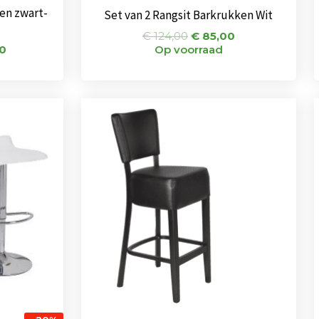
ken zwart-
Set van 2 Rangsit Barkrukken Wit
€
124,00
€
85,00
0
Op voorraad
onkelijke
Huidige
prijs
is:
0.
€ 83,00.