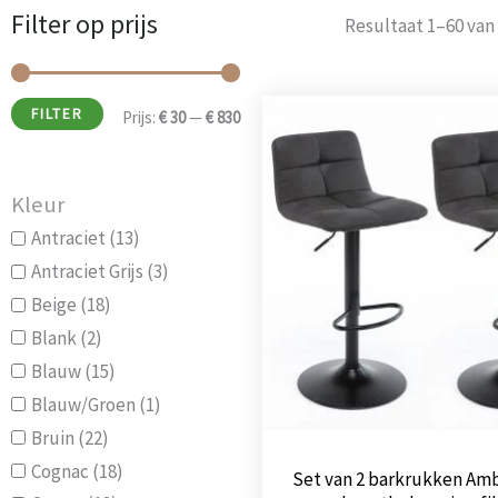
Filter op prijs
Min.
Max.
Resultaat 1–60 van
prijs
prijs
Oorspro
FILTER
Prijs:
€ 30
—
€ 830
prijs
was:
€ 144,0
Kleur
Antraciet
(13)
Antraciet Grijs
(3)
Beige
(18)
Blank
(2)
Blauw
(15)
Blauw/Groen
(1)
Bruin
(22)
Cognac
(18)
Set van 2 barkrukken Am