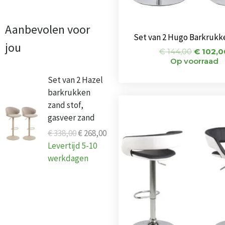
Aanbevolen voor
Set van 2 Hugo Barkrukk
jou
€
144,00
€
102,0
Op voorraad
Oorspronkelijke
Huidige
Set van 2 Hazel
prijs
prijs
barkrukken
was:
is:
Oorspr
zand stof,
prijs
€ 338,00.
€ 268,00.
gasveer zand
was:
€ 240,0
€
338,00
€
268,00
Levertijd 5-10
werkdagen