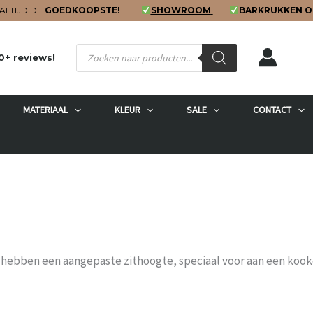
ALTIJD DE
GOEDKOOPSTE!
SHOWROOM
BARKRUKKEN O
Producten
0+ reviews!
zoeken
MATERIAAL
KLEUR
SALE
CONTACT
 hebben een aangepaste zithoogte, speciaal voor aan een kook