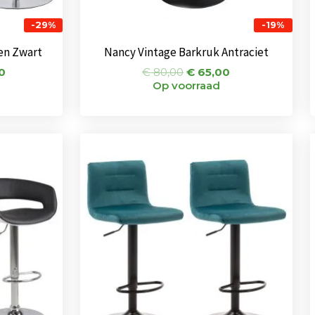
-29%
-19%
en Zwart
Nancy Vintage Barkruk Antraciet
0
€
80,00
€
65,00
Op voorraad
onkelijke
Huidige
Oorspronkelijke
Huidige
prijs
prijs
prijs
is:
was:
is:
0.
€ 205,00.
€ 144,00.
€ 111,00.