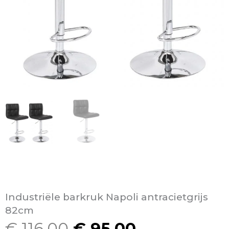
Industriële barkruk Napoli antracietgrijs
82cm
€
116,00
€
95,00