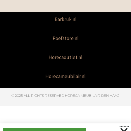
Barkruk.nl
Poefstore.nl
Horecaoutlet.nl
Horecameubilair.nl
© 2025 ALL RIGHTS RESERVED​ HORECA MEUBILAIR DEN HAAG