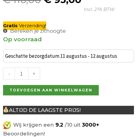
Oorspronkelijke
Huidige
Incl. 21% BTW
prijs
prijs
was:
is:
Gratis
V
erzending
!
€ 116,00.
€ 95,00.
Bereken je zithoogte
Op voorraad
Set
van
Geschatte bezorgdatum 11 augustus - 12 augustus
2
Grace
-
+
Barkrukken
Zwart
TOEVOEGEN AAN WINKELWAGEN
aantal
ALTIJD DE LAAGSTE PRIJS!
Wij krijgen een
9.2
/10 uit
3000+
Beoordelingen!