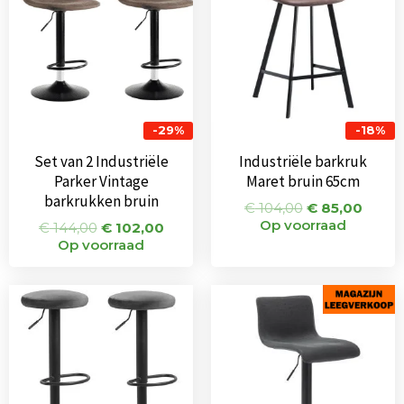
-29%
-18%
Set van 2 Industriële
Industriële barkruk
Parker Vintage
Maret bruin 65cm
barkrukken bruin
€
104,00
€
85,00
Op voorraad
€
144,00
€
102,00
Op voorraad
Oorspronkelijke
Huidige
Oorspronkeli
Huidi
prijs
prijs
prijs
prijs
was:
is:
was:
is:
€ 170,00.
€ 161,00.
€ 75,00.
€ 49,