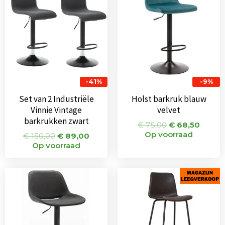
€ 150,00.
€ 89,00.
€ 75,00.
€ 68,5
-41%
-9%
Set van 2 Industriële
Holst barkruk blauw
Vinnie Vintage
velvet
barkrukken zwart
€
75,00
€
68,50
Op voorraad
€
150,00
€
89,00
Op voorraad
Oorspronkelijke
Huidige
Oorspronkeli
Huidi
prijs
prijs
prijs
prijs
was:
is:
was:
is:
€ 95,00.
€ 65,00.
€ 115,00.
€ 67,0