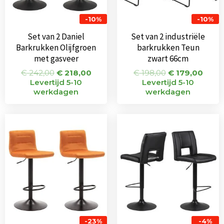
-10%
-10%
Set van 2 Daniel
Set van 2 industriële
Barkrukken Olijfgroen
barkrukken Teun
met gasveer
zwart 66cm
€
242,00
€
218,00
€
198,00
€
179,00
Levertijd 5-10
Levertijd 5-10
werkdagen
werkdagen
Oorspronkelijke
Huidige
Oorspronkeli
Huid
prijs
prijs
prijs
prijs
was:
is:
was:
is:
€ 144,00.
€ 111,00.
€ 236,00.
€ 22
-23%
-4%