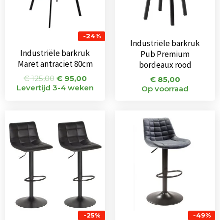
-24%
Industriële barkruk
Industriële barkruk
Pub Premium
Maret antraciet 80cm
bordeaux rood
€
125,00
€
95,00
€
85,00
Levertijd 3-4 weken
Op voorraad
Oorspronkelijke
Huidige
Oorspronkeli
Huidi
prijs
prijs
prijs
prijs
was:
is:
was:
is:
€ 144,00.
€ 108,00.
€ 135,00.
€ 68,
-25%
-49%