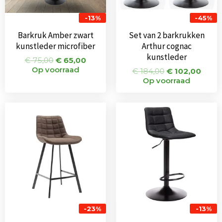
-13%
-45%
Barkruk Amber zwart
Set van 2 barkrukken
kunstleder microfiber
Arthur cognac
kunstleder
€
75,00
€
65,00
Op voorraad
€
184,00
€
102,00
Op voorraad
Oorspronkelijke
Huidige
Oorspronkeli
Huidi
prijs
prijs
prijs
prijs
was:
is:
was:
is:
€ 155,00.
€ 119,00.
€ 75,00.
€ 65,0
-23%
-13%