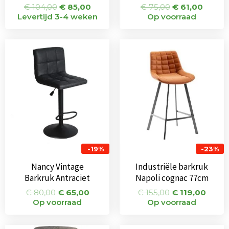
€
104,00
€
85,00
€
75,00
€
61,00
Levertijd 3-4 weken
Op voorraad
Oorspronkelijke
Huidige
Oorspronkeli
Huidi
prijs
prijs
prijs
prijs
was:
is:
was:
is:
€ 80,00.
€ 65,00.
€ 155,00.
€ 119
-19%
-23%
Nancy Vintage
Industriële barkruk
Barkruk Antraciet
Napoli cognac 77cm
€
80,00
€
65,00
€
155,00
€
119,00
Op voorraad
Op voorraad