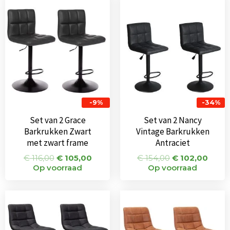
prijs
prijs
prijs
prijs
was:
is:
was:
is:
€ 116,00.
€ 105,00.
€ 154,00.
€ 102
-9%
-34%
Set van 2 Grace
Set van 2 Nancy
Barkrukken Zwart
Vintage Barkrukken
met zwart frame
Antraciet
€
116,00
€
105,00
€
154,00
€
102,00
Op voorraad
Op voorraad
Oorspronkelijke
Huidige
Oorspronkeli
Huid
prijs
prijs
prijs
prijs
was:
is:
was:
is:
€ 144,00.
€ 108,00.
€ 144,00.
€ 108