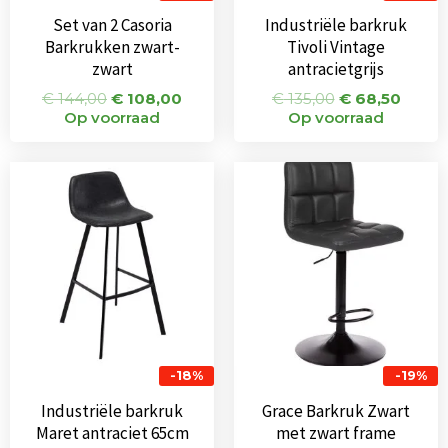
Set van 2 Casoria
Industriële barkruk
Barkrukken zwart-
Tivoli Vintage
zwart
antracietgrijs
€
144,00
€
108,00
€
135,00
€
68,50
Op voorraad
Op voorraad
Oorspronkelijke
Huidige
Oorspronkeli
Huidi
prijs
prijs
prijs
prijs
was:
is:
was:
is:
€ 104,00.
€ 85,00.
€ 75,00.
€ 61,0
-18%
-19%
Industriële barkruk
Grace Barkruk Zwart
Maret antraciet 65cm
met zwart frame