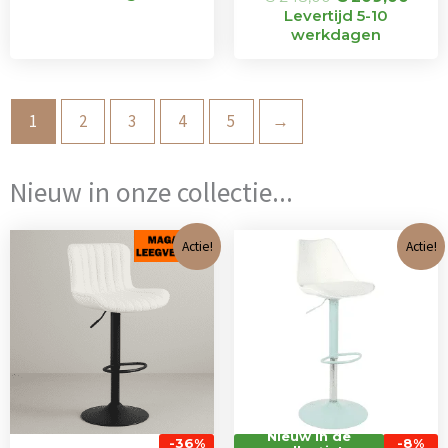
Levertijd 5-10
werkdagen
1
2
3
4
5
→
Nieuw in onze collectie...
Oorspronkelijke
Huidige
Oorspronkeli
Huidi
Actie!
Actie!
prijs
prijs
prijs
prijs
was:
is:
was:
is:
€ 101,00.
€ 65,00.
€ 71,00.
€ 65,0
Nieuw in de
-36%
-8%