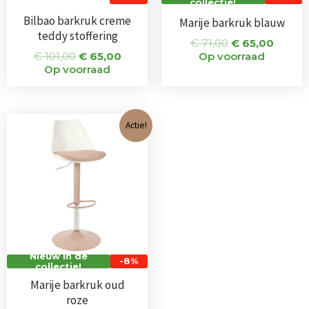
collectie!
Bilbao barkruk creme
Marije barkruk blauw
teddy stoffering
€
71,00
€
65,00
€
101,00
€
65,00
Op voorraad
Op voorraad
Oorspronkelijke
Huidige
Actie!
prijs
prijs
was:
is:
€ 71,00.
€ 65,00.
Nieuw in de
-8%
collectie!
Marije barkruk oud
roze