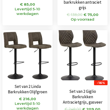
barkrukken antraciet
€
85,00
grijs
Levertijd 5-10
werkdagen
€
138,00
€
75,00
Op voorraad
Oorspronkeli
Huid
prijs
prijs
was:
is:
€ 248,00.
€ 20
-16%
Set van 2 Linda
Set van 2 Giglio
Barkrukken Olijfgroen
Barkrukken
€
216,00
Antracietgrijs, gasveer
Levertijd 5-10
werkdagen
€
248,00
€
209,00