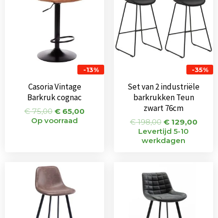
-13%
-35%
Casoria Vintage
Set van 2 industriële
Barkruk cognac
barkrukken Teun
zwart 76cm
€
75,00
€
65,00
Op voorraad
€
198,00
€
129,00
Levertijd 5-10
werkdagen
Oorspronkelijke
Huidige
Oorspronkeli
Huidi
prijs
prijs
prijs
prijs
was:
is:
was:
is:
€ 125,00.
€ 95,00.
€ 115,00.
€ 95,0