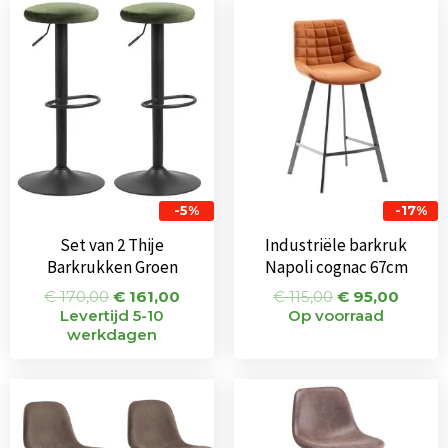
Oorspronkelijke
Huidige
Oorspronkeli
Huidi
prijs
prijs
prijs
prijs
was:
is:
was:
is:
€ 170,00.
€ 161,00.
€ 115,00.
€ 95,0
-5%
-17%
Set van 2 Thije
Industriële barkruk
Barkrukken Groen
Napoli cognac 67cm
€
170,00
€
161,00
€
115,00
€
95,00
Levertijd 5-10
Op voorraad
werkdagen
Oorspronkelijke
Huidige
Oorspronkeli
Huidi
prijs
prijs
prijs
prijs
was:
is:
was:
is:
€ 144,00.
€ 102,00.
€ 104,00.
€ 85,