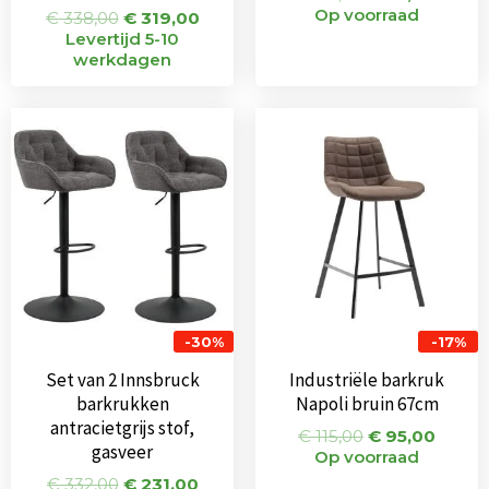
Op voorraad
€
338,00
€
319,00
Levertijd 5-10
werkdagen
Oorspronkelijke
Huidige
Oorspronkeli
Huidi
prijs
prijs
prijs
prijs
was:
is:
was:
is:
€ 332,00.
€ 231,00.
€ 115,00.
€ 95,0
-30%
-17%
Set van 2 Innsbruck
Industriële barkruk
barkrukken
Napoli bruin 67cm
antracietgrijs stof,
€
115,00
€
95,00
gasveer
Op voorraad
€
332,00
€
231,00