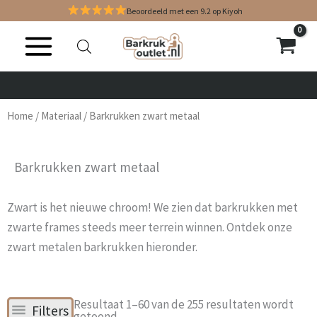
Ga
Beoordeeld met een 9.2 op Kiyoh
naar
de
inhoud
SNEL GELEVERD
SNEL GELEVERD
SNEL GELEVERD
35 DAGEN RETOURRECHT
35 DAGEN RETOURRECHT
35 DAGEN RETOURRECHT
ALTIJD DE GOEDKOOPSTE!
ALTIJD DE GOEDKOOPSTE!
ALTIJD DE GOEDKOOPSTE!
GRATIS VERZENDING
GRATIS VERZENDING
GRATIS VERZENDING
ACHTERAF BETALEN MET KL
ACHTERAF BETALEN MET KL
ACHTERAF BETALEN MET KL
SHOWROOM IN HOEK VAN
SHOWROOM IN HOEK VAN
SHOWROOM IN HOEK VAN
Home
/
Materiaal
/ Barkrukken zwart metaal
Barkrukken zwart metaal
Zwart is het nieuwe chroom! We zien dat barkrukken met
zwarte frames steeds meer terrein winnen. Ontdek onze
zwart metalen barkrukken hieronder.
Gesorteerd
Resultaat 1–60 van de 255 resultaten wordt
Filters
op
getoond