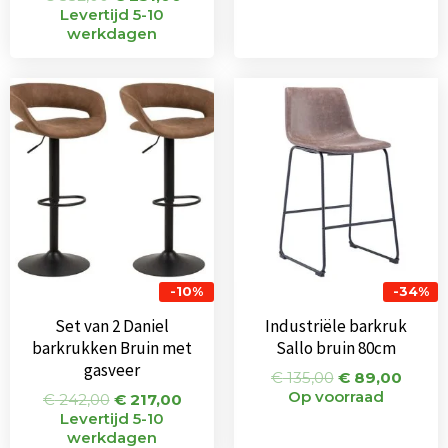
Levertijd 5-10
werkdagen
Oorspronkelijke
Huidige
Oorspronkeli
Huidi
prijs
prijs
prijs
prijs
was:
is:
was:
is:
€ 242,00.
€ 217,00.
€ 135,00.
€ 89,
-10%
-34%
Set van 2 Daniel
Industriële barkruk
barkrukken Bruin met
Sallo bruin 80cm
gasveer
€
135,00
€
89,00
Op voorraad
€
242,00
€
217,00
Levertijd 5-10
werkdagen