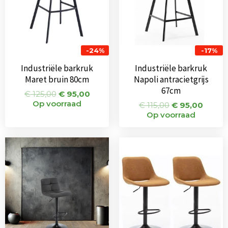
-24%
-17%
Industriële barkruk
Industriële barkruk
Maret bruin 80cm
Napoli antracietgrijs
67cm
€
125,00
€
95,00
Op voorraad
€
115,00
€
95,00
Op voorraad
Oorspronkelijke
Huidige
Oorspronkeli
Huid
prijs
prijs
prijs
prijs
was:
is:
was:
is:
€ 75,00.
€ 65,00.
€ 184,00.
€ 102