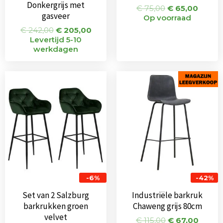
Donkergrijs met
€
75,00
€
65,00
gasveer
Op voorraad
€
242,00
€
205,00
Levertijd 5-10
werkdagen
Oorspronkelijke
Huidige
Oorspronkeli
Huidi
prijs
prijs
prijs
prijs
was:
is:
was:
is:
€ 338,00.
€ 319,00.
€ 115,00.
€ 67,0
-6%
-42%
Set van 2 Salzburg
Industriële barkruk
barkrukken groen
Chaweng grijs 80cm
velvet
€
115,00
€
67,00