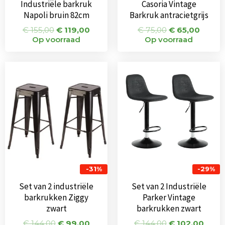
Industriële barkruk
Casoria Vintage
Napoli bruin 82cm
Barkruk antracietgrijs
€
155,00
€
119,00
€
75,00
€
65,00
Op voorraad
Op voorraad
Oorspronkelijke
Huidige
Oorspronkeli
Huid
prijs
prijs
prijs
prijs
was:
is:
was:
is:
€ 144,00.
€ 99,00.
€ 144,00.
€ 102
-31%
-29%
Set van 2 industriële
Set van 2 Industriële
barkrukken Ziggy
Parker Vintage
zwart
barkrukken zwart
€
144,00
€
99,00
€
144,00
€
102,00