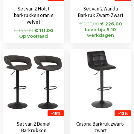
Set van 2 Holst
Set van 2 Wanda
barkrukken oranje
Barkruk Zwart-Zwart
velvet
€
236,00
€
226,00
Levertijd 5-10
€
144,00
€
111,00
werkdagen
Op voorraad
Oorspronkelijke
Huidige
Oorspronkeli
Huidi
prijs
prijs
prijs
prijs
was:
is:
was:
is:
€ 242,00.
€ 205,00.
€ 75,00.
€ 65,0
-15%
-13%
Set van 2 Daniel
Casoria Barkruk zwart-
Barkrukken
zwart