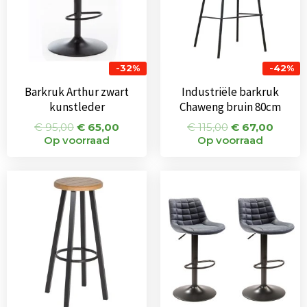
-32%
-42%
Barkruk Arthur zwart
Industriële barkruk
kunstleder
Chaweng bruin 80cm
€
95,00
€
65,00
€
115,00
€
67,00
Op voorraad
Op voorraad
Oorspronkeli
Huid
prijs
prijs
was:
is:
€ 270,00.
€ 117