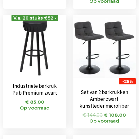
Op voorraad
Oorspronkeli
Huid
V.a. 20 stuks €52,-
prijs
prijs
was:
is:
€ 144,00.
€ 108
-25%
Industriële barkruk
Set van 2 barkrukken
Pub Premium zwart
Amber zwart
€
85,00
kunstleder microfiber
Op voorraad
€
144,00
€
108,00
Op voorraad
Oorspronkelijke
Huidige
Oorspronkeli
Huid