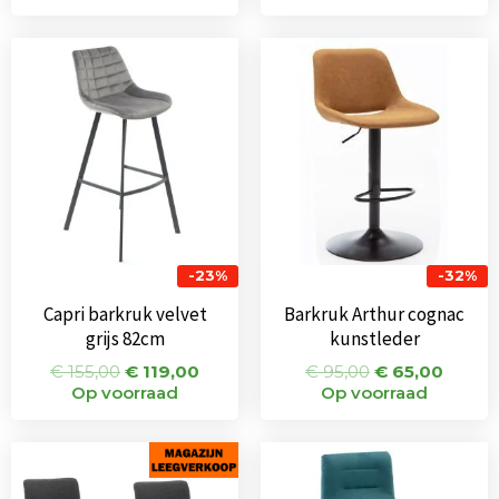
Oorspronkelijke
Huidige
Oorspronkeli
Huidi
prijs
prijs
prijs
prijs
was:
is:
was:
is:
€ 155,00.
€ 119,00.
€ 95,00.
€ 65,0
-23%
-32%
Capri barkruk velvet
Barkruk Arthur cognac
grijs 82cm
kunstleder
€
155,00
€
119,00
€
95,00
€
65,00
Op voorraad
Op voorraad
Oorspronkelijke
Huidige
Oorspronkeli
Huidi
prijs
prijs
prijs
prijs
was:
is:
was:
is: