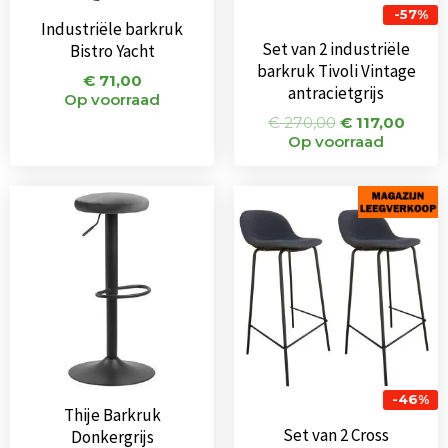
-57%
Industriële barkruk
Set van 2 industriële
Bistro Yacht
barkruk Tivoli Vintage
€
71,00
antracietgrijs
Op voorraad
€
270,00
€
117,00
Op voorraad
Oorspronkeli
Huidi
prijs
prijs
was:
is:
€ 138,00.
€ 75,
-46%
Thije Barkruk
Set van 2 Cross
Donkergrijs