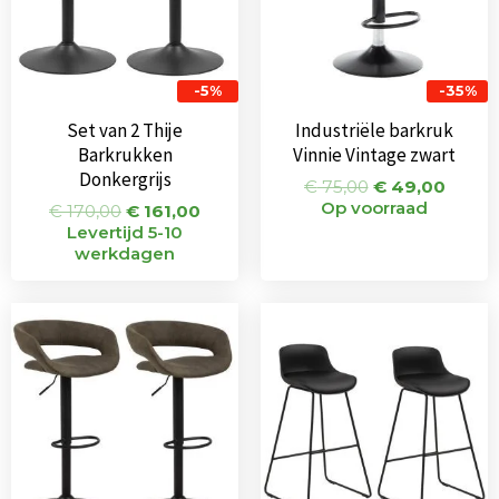
-5%
-35%
Set van 2 Thije
Industriële barkruk
Barkrukken
Vinnie Vintage zwart
Donkergrijs
€
75,00
€
49,00
Op voorraad
€
170,00
€
161,00
Levertijd 5-10
werkdagen
Oorspronkelijke
Huidige
Oorspronkeli
Huid
prijs
prijs
prijs
prijs
was:
is:
was:
is:
€ 242,00.
€ 218,00.
€ 198,00.
€ 179