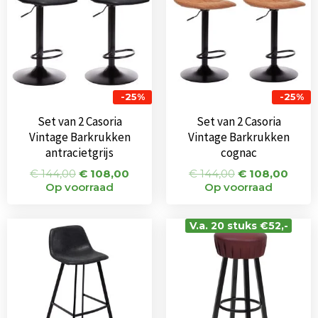
-25%
-25%
Set van 2 Casoria
Set van 2 Casoria
Vintage Barkrukken
Vintage Barkrukken
antracietgrijs
cognac
€
144,00
€
108,00
€
144,00
€
108,00
Op voorraad
Op voorraad
Oorspronkelijke
Huidige
V.a. 20 stuks €52,-
prijs
prijs
was:
is:
€ 125,00.
€ 95,00.