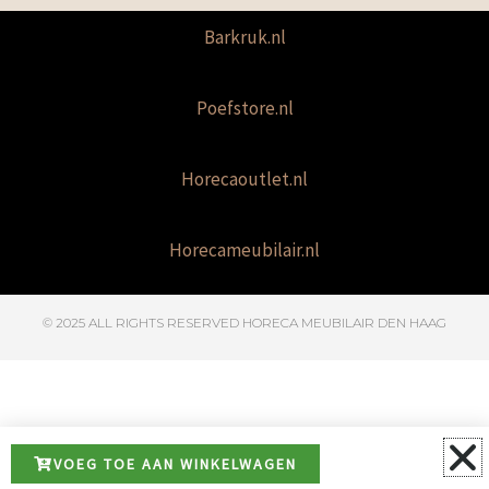
Barkruk.nl
Poefstore.nl
Horecaoutlet.nl
Horecameubilair.nl
© 2025 ALL RIGHTS RESERVED​ HORECA MEUBILAIR DEN HAAG
VOEG TOE AAN WINKELWAGEN