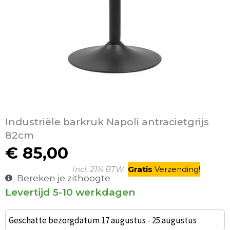
Industriële barkruk Napoli antracietgrijs
82cm
€
85,00
Incl. 21% BTW
Gratis
V
erzending
!
Bereken je zithoogte
Levertijd 5-10 werkdagen
Thije
Barkruk
Geschatte bezorgdatum 17 augustus - 25 augustus