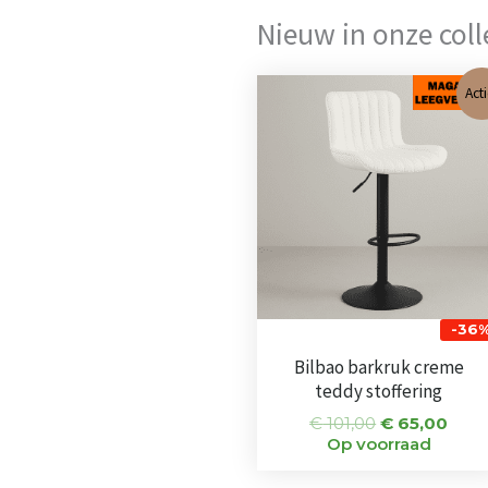
Nieuw in onze colle
Oorspronkel
Huid
Acti
prijs
prijs
was:
is:
€ 101,00.
€ 65
-36
Bilbao barkruk creme
teddy stoffering
€
101,00
€
65,00
Op voorraad