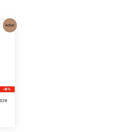
nkelijke
Huidige
Actie!
prijs
is:
€ 65,00.
-8%
roze