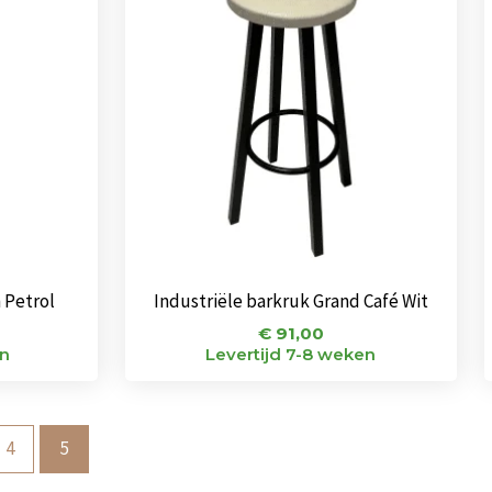
 Petrol
Industriële barkruk Grand Café Wit
€
91,00
en
Levertijd 7-8 weken
4
5