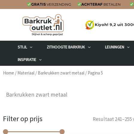
Ga
GRATIS
VERZENDING
ACHTERAF
BETALEN
naar
de
Kiyoh! 9,2 uit 300
inhoud
STIJL
ZITHOOGTE BARKRUK
LEUNINGEN
INSPIRATIE
Home
/
Materiaal
/
Barkrukken zwart metaal
/ Pagina 5
Barkrukken zwart metaal
Filter op prijs
Min.
Max.
Resultaat 241–255 
prijs
prijs