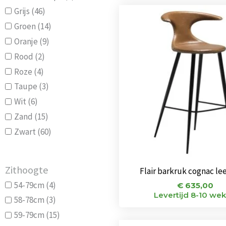
Grijs
(46)
Groen
(14)
Oranje
(9)
Rood
(2)
Roze
(4)
Taupe
(3)
Wit
(6)
Zand
(15)
Zwart
(60)
Zithoogte
Flair barkruk cognac le
54-79cm
(4)
€
635,00
Levertijd 8-10 we
58-78cm
(3)
59-79cm
(15)