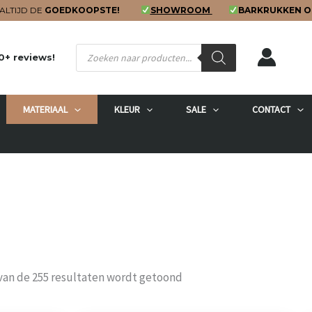
ALTIJD DE
GOEDKOOPSTE!
SHOWROOM
BARKRUKKEN O
Producten
0+ reviews!
zoeken
MATERIAAL
KLEUR
SALE
CONTACT
Gesorteerd
van de 255 resultaten wordt getoond
op
populariteit