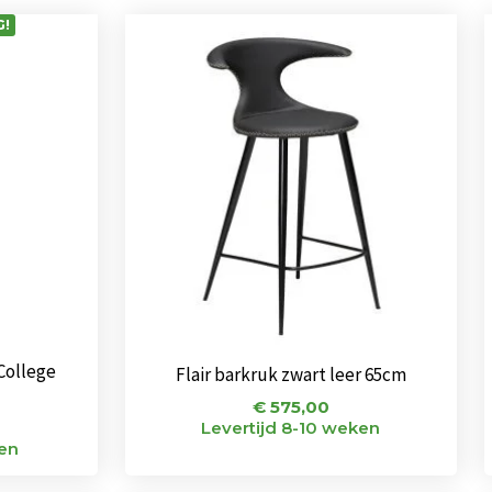
!
College
Flair barkruk zwart leer 65cm
€
575,00
Levertijd 8-10 weken
ken