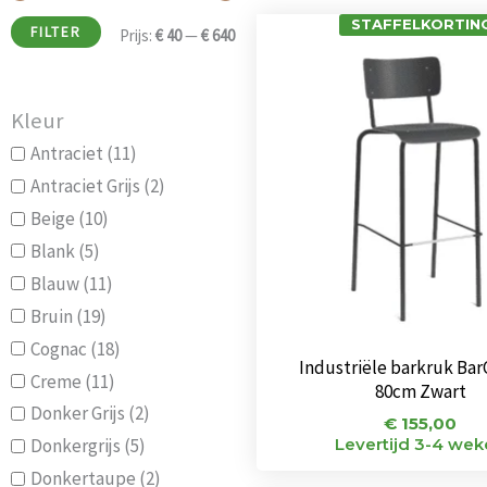
STAFFELKORTING
FILTER
Prijs:
€ 40
—
€ 640
Kleur
Antraciet
(11)
Antraciet Grijs
(2)
Beige
(10)
Blank
(5)
Blauw
(11)
Bruin
(19)
Cognac
(18)
Industriële barkruk Bar
Creme
(11)
80cm Zwart
Donker Grijs
(2)
€
155,00
Levertijd 3-4 we
Donkergrijs
(5)
Donkertaupe
(2)