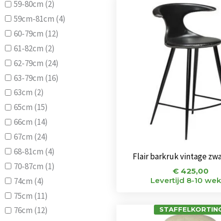
59-80cm
(2)
59cm-81cm
(4)
60-79cm
(12)
61-82cm
(2)
62-79cm
(24)
63-79cm
(16)
63cm
(2)
65cm
(15)
66cm
(14)
67cm
(24)
68-81cm
(4)
Flair barkruk vintage zw
70-87cm
(1)
€
425,00
74cm
(4)
Levertijd 8-10 we
75cm
(11)
76cm
(12)
STAFFELKORTING