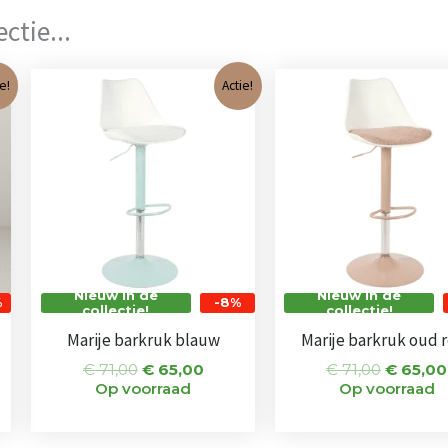
ctie...
ijke
ige
Oorspronkelijke
Huidige
Oorspro
e!
Actie!
prijs
prijs
prijs
was:
is:
was:
,00.
€ 71,00.
€ 65,00.
€ 71,00.
Nieuw in de
Nieuw in de
%
-8%
collectie!
collectie!
Marije barkruk blauw
Marije barkruk oud 
€
71,00
€
65,00
€
71,00
€
65,00
Op voorraad
Op voorraad