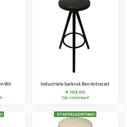
en Wit
Industriële barkruk Ben Antraciet
€
103,00
en
Op voorraad
!
STAFFELKORTING!