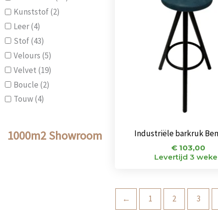
Kunststof
(2)
Leer
(4)
Stof
(43)
Velours
(5)
Velvet
(19)
Boucle
(2)
Touw
(4)
1000m2 Showroom
Industriële barkruk Ben
€
103,00
Levertijd 3 wek
←
1
2
3