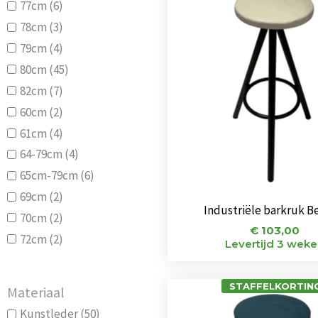
77cm
(6)
78cm
(3)
79cm
(4)
80cm
(45)
82cm
(7)
60cm
(2)
61cm
(4)
64-79cm
(4)
65cm-79cm
(6)
69cm
(2)
Industriële barkruk B
70cm
(2)
€
103,00
72cm
(2)
Levertijd 3 wek
STAFFELKORTING
Materiaal
Kunstleder
(50)