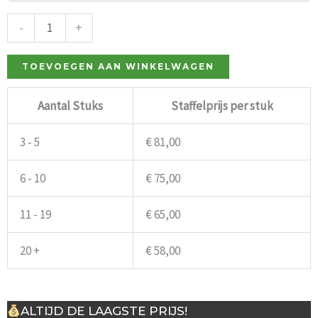
Pub
Premium
-
+
zwart
aantal
TOEVOEGEN AAN WINKELWAGEN
Aantal Stuks
Staffelprijs per stuk
3 - 5
€
81,00
6 - 10
€
75,00
11 - 19
€
65,00
20 +
€
58,00
ALTIJD DE LAAGSTE PRIJS!