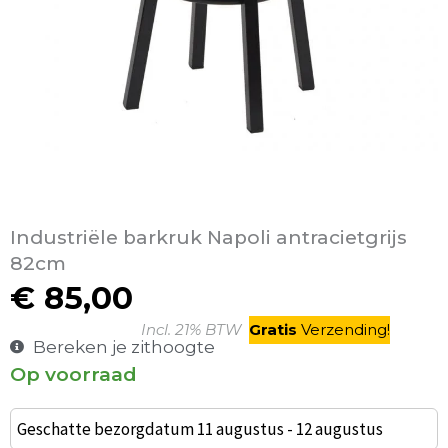
Industriële barkruk Napoli antracietgrijs
82cm
€
85,00
Incl. 21% BTW
Gratis
V
erzending
!
Bereken je zithoogte
Op voorraad
Industriële
barkruk
Geschatte bezorgdatum 11 augustus - 12 augustus