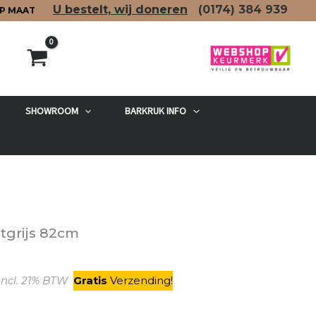
U bestelt, wij doneren
(0174)
384 939
P MAAT
SHOWROOM
BARKRUK INFO
etgrijs 82cm
kelijke
Huidige
ncl. 21% BTW
Gratis
V
erzending
!
prijs
is: