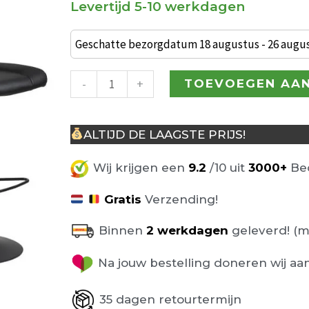
Levertijd 5-10 werkdagen
€ 236,00.
Set
van
Geschatte bezorgdatum 18 augustus - 26 augu
2
Wanda
-
+
TOEVOEGEN AA
Barkruk
Zwart-
ALTIJD DE LAAGSTE PRIJS!
Zwart
aantal
Wij krijgen een
9.2
/10 uit
3000+
Beo
Gratis
Verzending!
Binnen
2 werkdagen
geleverd! (m
Na jouw bestelling doneren wij aa
35 dagen retourtermijn