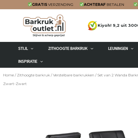
Ga
GRATIS
VERZENDING
ACHTERAF
BETALEN
naar
de
Kiyoh! 9,2 uit 300
inhoud
STIJL
ZITHOOGTE BARKRUK
LEUNINGEN
INSPIRATIE
Home
/
Zithoogte barkruk
/
Verstelbare barkrukken
/ Set van 2 Wanda Bark
Zwart-Zwart