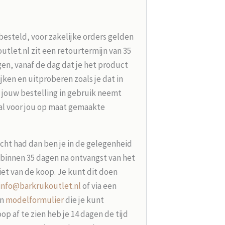
besteld, voor zakelijke orders gelden
tlet.nl zit een retourtermijn van 35
en, vanaf de dag dat je het product
jken en uitproberen zoals je dat in
 jouw bestelling in gebruik neemt
aal voor jou op maat gemaakte
acht had dan ben je in de gelegenheid
t binnen 35 dagen na ontvangst van het
iet van de koop. Je kunt dit doen
info@barkrukoutlet.nl
of via een
en
modelformulier
die je kunt
p af te zien heb je 14 dagen de tijd