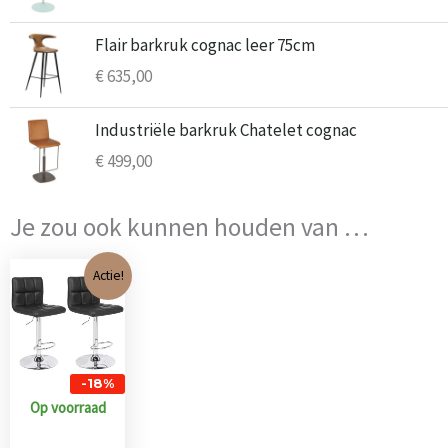
€ 71,00.
€ 65,00.
Flair barkruk cognac leer 75cm
€
635,00
Industriële barkruk Chatelet cognac
€
499,00
Je zou ook kunnen houden van …
Oorspronkelijke
Huidige
Actie!
prijs
prijs
was:
is:
€ 116,00.
€ 95,00.
-18%
Op voorraad