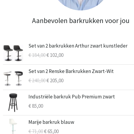
Aanbevolen barkrukken voor jou
Oorspronkelijke
Huidige
Set van 2 barkrukken Arthur zwart kunstleder
prijs
prijs
€
184,00
€
102,00
was:
is:
€ 184,00.
€ 102,00.
Oorspronkelijke
Huidige
Set van 2 Renske Barkrukken Zwart-Wit
prijs
prijs
€
240,00
€
205,00
was:
is:
€ 240,00.
€ 205,00.
Industriële barkruk Pub Premium zwart
€
85,00
Oorspronkelijke
Huidige
Marije barkruk blauw
prijs
prijs
€
71,00
€
65,00
was:
is: