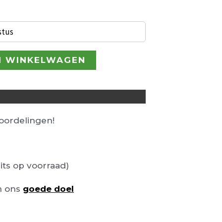
€ 226,00.
stus
N WINKELWAGEN
ordelingen!
its op voorraad)
n ons
goede doel