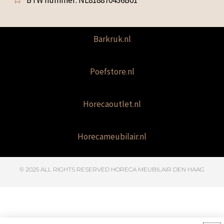
Barkruk.nl
Poefstore.nl
Horecaoutlet.nl
Horecameubilair.nl
© 2025 ALL RIGHTS RESERVED​ HORECA MEUBILAIR DEN HAAG