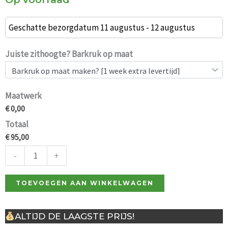
Industriële
barkruk
Geschatte bezorgdatum 11 augustus - 12 augustus
Napoli
cognac
Juiste zithoogte? Barkruk op maat
67cm
aantal
Maatwerk
€ 0,00
Totaal
€ 95,00
-
+
TOEVOEGEN AAN WINKELWAGEN
ALTIJD DE LAAGSTE PRIJS!