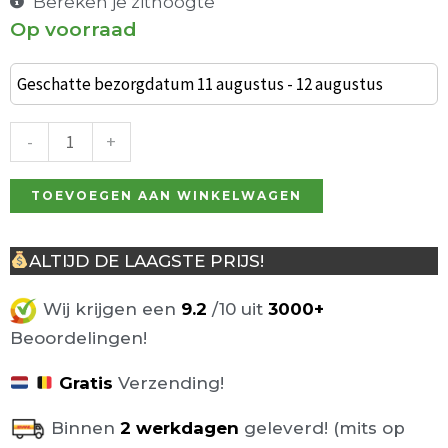
Bereken je zithoogte
Op voorraad
Industriële
barkruk
Geschatte bezorgdatum 11 augustus - 12 augustus
Bistro
Yacht
-
+
aantal
TOEVOEGEN AAN WINKELWAGEN
ALTIJD DE LAAGSTE PRIJS!
Wij krijgen een
9.2
/10 uit
3000+
Beoordelingen!
Gratis
Verzending!
Binnen
2 werkdagen
geleverd! (mits op