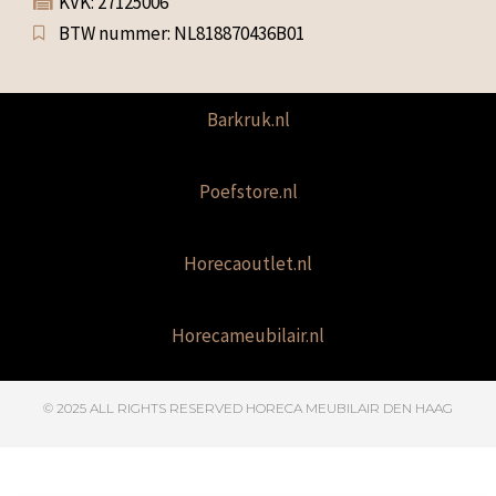
KVK: 27125006
BTW nummer: NL818870436B01
Barkruk.nl
Poefstore.nl
Horecaoutlet.nl
Horecameubilair.nl
© 2025 ALL RIGHTS RESERVED​ HORECA MEUBILAIR DEN HAAG