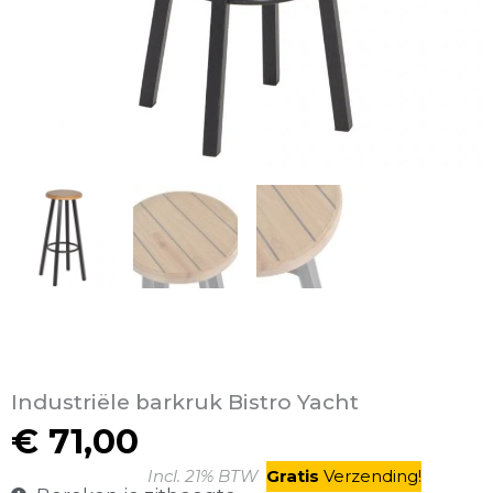
Industriële barkruk Bistro Yacht
€
71,00
Incl. 21% BTW
Gratis
V
erzending
!