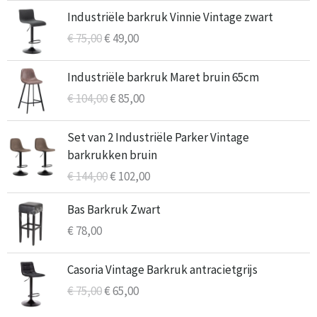
€ 65,00.
€ 55,50.
Oorspronkelijke
Huidige
Industriële barkruk Vinnie Vintage zwart
prijs
prijs
€
75,00
€
49,00
was:
is:
€ 75,00.
€ 49,00.
Oorspronkelijke
Huidige
Industriële barkruk Maret bruin 65cm
prijs
prijs
€
104,00
€
85,00
was:
is:
€ 104,00.
€ 85,00.
Oorspronkelijke
Huidige
Set van 2 Industriële Parker Vintage
prijs
prijs
barkrukken bruin
was:
is:
€
144,00
€
102,00
€ 144,00.
€ 102,00.
Bas Barkruk Zwart
€
78,00
Oorspronkelijke
Huidige
Casoria Vintage Barkruk antracietgrijs
prijs
prijs
€
75,00
€
65,00
was:
is:
€ 75,00.
€ 65,00.