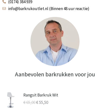
(0174) 384 939
info@barkrukoutlet.nl (Binnen 48 uur reactie)
Aanbevolen barkrukken voor jou
Oorspronkelijke
Huidige
Rangsit Barkruk Wit
prijs
prijs
€
65,00
€
55,50
was:
is: