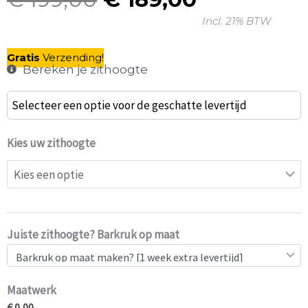
Oorspronkelijke
Huidige
Incl. 21% BTW
prijs
prijs
was:
is:
Gratis
V
erzending
!
€ 199,00.
€ 189,00.
Bereken je zithoogte
Barkruk
Selecteer een optie voor de geschatte levertijd
Louise
oud
Kies uw zithoogte
hollands
roze
aantal
Juiste zithoogte? Barkruk op maat
Maatwerk
€ 0,00