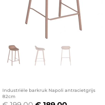
Industriële barkruk Napoli antracietgrijs
82cm
€
199,00
€
189,00