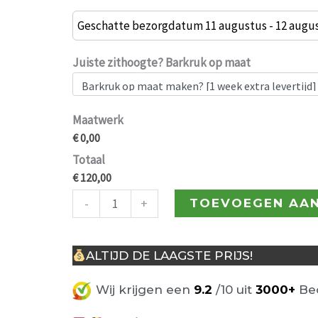
Lisa
Barkruk
Geschatte bezorgdatum 11 augustus - 12 augu
Taupe
aantal
Juiste zithoogte? Barkruk op maat
Maatwerk
€ 0,00
Totaal
€ 120,00
-
+
TOEVOEGEN AA
ALTIJD DE LAAGSTE PRIJS!
Wij krijgen een
9.2
/10 uit
3000+
Beo