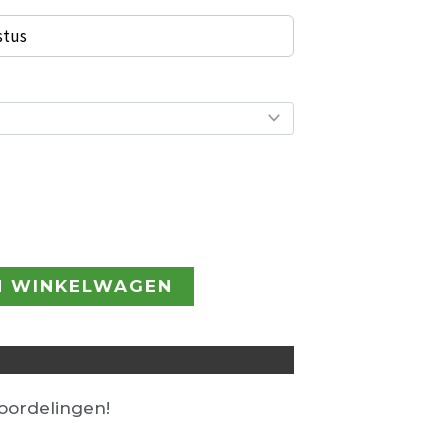
stus
N WINKELWAGEN
ordelingen!