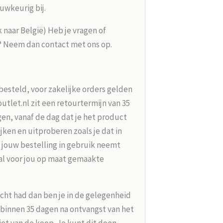
uwkeurig bij.
k naar België) Heb je vragen of
g? Neem dan contact met ons op.
besteld, voor zakelijke orders gelden
tlet.nl zit een retourtermijn van 35
en, vanaf de dag dat je het product
jken en uitproberen zoals je dat in
 jouw bestelling in gebruik neemt
aal voor jou op maat gemaakte
acht had dan ben je in de gelegenheid
t binnen 35 dagen na ontvangst van het
iet van de koop. Je kunt dit doen