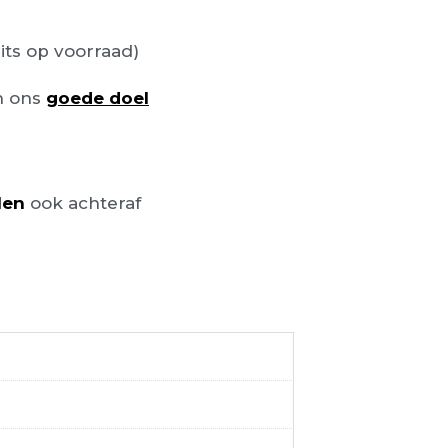
its op voorraad)
n ons
goede doel
len
ook achteraf