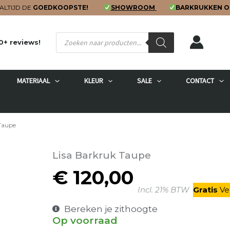
ALTIJD DE
GOEDKOOPSTE!
SHOWROOM
BARKRUKKEN O
Producten
0+ reviews!
zoeken
MATERIAAL
KLEUR
SALE
CONTACT
 Taupe
Lisa Barkruk Taupe
€
120,00
Incl. 21% BTW
Gratis
V
e
Bereken je zithoogte
Op voorraad