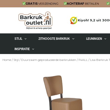
Ga
GRATIS
VERZENDING
ACHTERAF
BETALEN
naar
de
Kiyoh! 9,2 uit 300
inhoud
STIJL
ZITHOOGTE BARKRUK
LEUNINGEN
INSPIRATIE
Home
/
Stijl
/
Duurzaam geproduceerde barkrukken
/
F4ALL
/ Lisa Barkruk