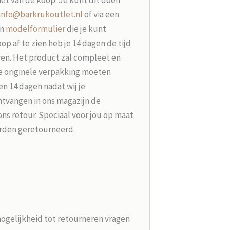
info@barkrukoutlet.nl
of via een
en
modelformulier
die je kunt
p af te zien heb je 14 dagen de tijd
ren. Het product zal compleet en
e originele verpakking moeten
n 14 dagen nadat wij je
tvangen in ons magazijn de
ons retour. Speciaal voor jou op maat
rden geretourneerd.
mogelijkheid tot retourneren vragen