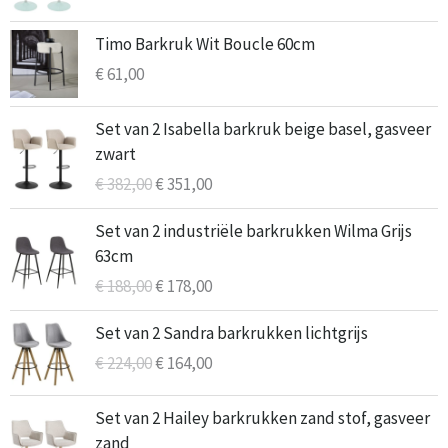
€ 136,00.
€ 102,00.
Timo Barkruk Wit Boucle 60cm
€
61,00
Oorspronkelijke
Huidige
Set van 2 Isabella barkruk beige basel, gasveer
prijs
prijs
zwart
was:
is:
€
382,00
€
351,00
€ 382,00.
€ 351,00.
Oorspronkelijke
Huidige
Set van 2 industriële barkrukken Wilma Grijs
prijs
prijs
63cm
was:
is:
€
188,00
€
178,00
€ 188,00.
€ 178,00.
Oorspronkelijke
Huidige
Set van 2 Sandra barkrukken lichtgrijs
prijs
prijs
€
224,00
€
164,00
was:
is:
€ 224,00.
€ 164,00.
Oorspronkelijke
Huidige
Set van 2 Hailey barkrukken zand stof, gasveer
prijs
prijs
zand