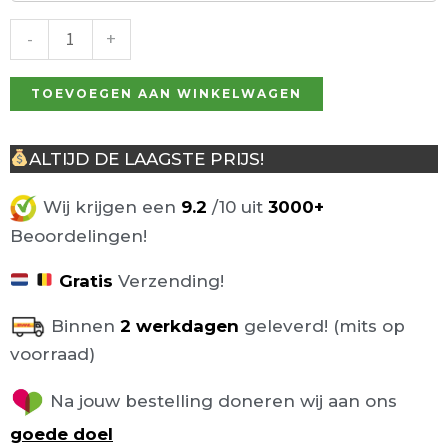
zand,
gasveer
-
+
aantal
TOEVOEGEN AAN WINKELWAGEN
ALTIJD DE LAAGSTE PRIJS!
Wij krijgen een
9.2
/10 uit
3000+
Beoordelingen!
Gratis
Verzending!
Binnen
2 werkdagen
geleverd! (mits op
voorraad)
Na jouw bestelling doneren wij aan ons
goede doel