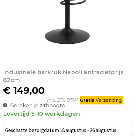
Industriële barkruk Napoli antracietgrijs
82cm
€
149,00
Incl. 21% BTW
Gratis
V
erzending
!
Bereken je zithoogte
Levertijd 5-10 werkdagen
Alonso
barkruk
Geschatte bezorgdatum 18 augustus - 26 augustus