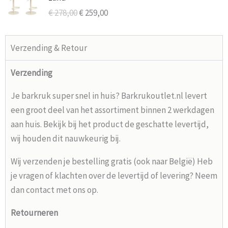
was:
is:
€
278,00
€
259,00
€ 278,00.
€ 259,00.
Verzending & Retour
Verzending
Je barkruk super snel in huis? Barkrukoutlet.nl levert
een groot deel van het assortiment binnen 2 werkdagen
aan huis. Bekijk bij het product de geschatte levertijd,
wij houden dit nauwkeurig bij.
Wij verzenden je bestelling gratis (ook naar België) Heb
je vragen of klachten over de levertijd of levering? Neem
dan contact met ons op.
Retourneren