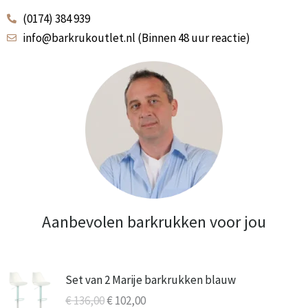
(0174) 384 939
info@barkrukoutlet.nl (Binnen 48 uur reactie)
Aanbevolen barkrukken voor jou
Oorspronkelijke
Huidige
Set van 2 Marije barkrukken blauw
prijs
prijs
€
136,00
€
102,00
was:
is: