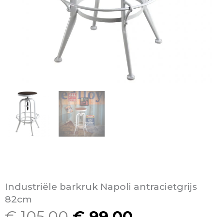
Industriële barkruk Napoli antracietgrijs
82cm
€
105,00
€
99,00