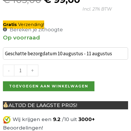
Oorspronkelijke
Huidige
Incl. 21% BTW
prijs
prijs
was:
is:
Gratis
V
erzending
!
€ 105,00.
€ 99,00.
Bereken je zithoogte
Op voorraad
Industriële
barkruk
Geschatte bezorgdatum 10 augustus - 11 augustus
Antibes
Wit
-
+
aantal
TOEVOEGEN AAN WINKELWAGEN
ALTIJD DE LAAGSTE PRIJS!
Wij krijgen een
9.2
/10 uit
3000+
Beoordelingen!