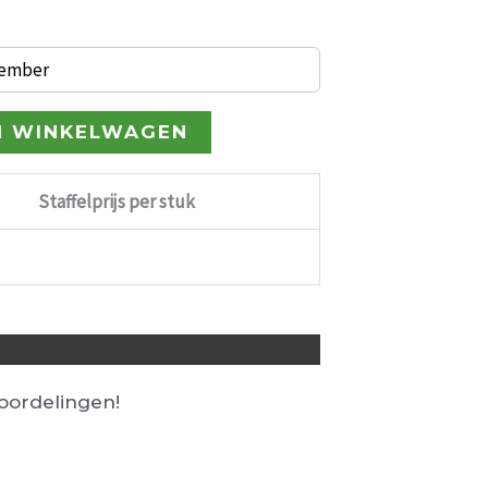
tember
N WINKELWAGEN
Staffelprijs per stuk
ordelingen!