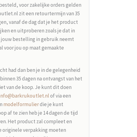
besteld, voor zakelijke orders gelden
tlet.nl zit een retourtermijn van 35
en, vanaf de dag dat je het product
jken en uitproberen zoals je dat in
 jouw bestelling in gebruik neemt
aal voor jou op maat gemaakte
acht had dan ben je in de gelegenheid
t binnen 35 dagen na ontvangst van het
iet van de koop. Je kunt dit doen
info@barkrukoutlet.nl
of via een
en
modelformulier
die je kunt
p af te zien heb je 14 dagen de tijd
ren. Het product zal compleet en
e originele verpakking moeten