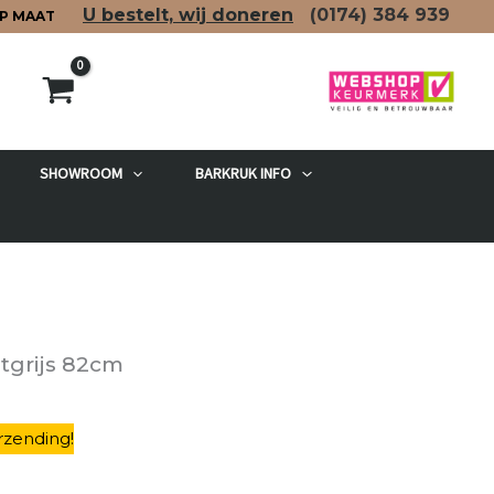
U bestelt, wij doneren
(0174)
384 939
P MAAT
SHOWROOM
BARKRUK INFO
etgrijs 82cm
rzending
!