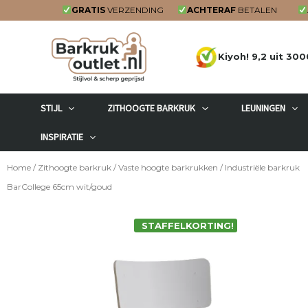
Ga
GRATIS
VERZENDING
ACHTERAF
BETALEN
naar
de
Kiyoh! 9,2 uit 300
inhoud
STIJL
ZITHOOGTE BARKRUK
LEUNINGEN
INSPIRATIE
Home
/
Zithoogte barkruk
/
Vaste hoogte barkrukken
/ Industriële barkruk
BarCollege 65cm wit/goud
STAFFELKORTING!