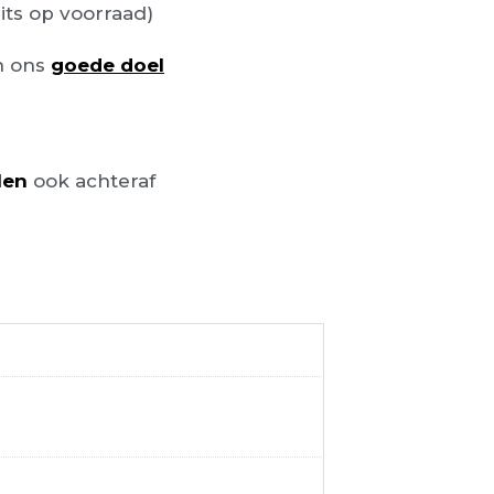
its op voorraad)
n ons
goede doel
len
ook achteraf