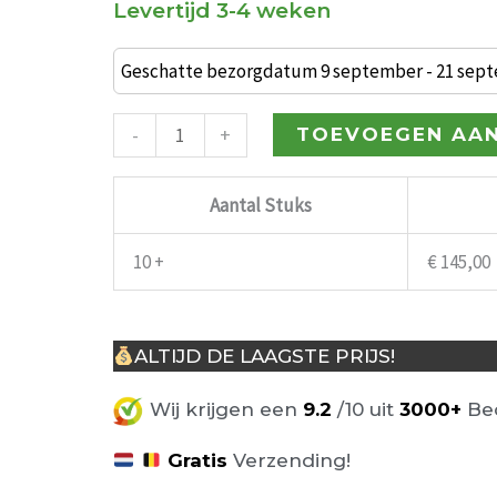
Levertijd 3-4 weken
Industriële
barkruk
Geschatte bezorgdatum 9 september - 21 sep
BarCollege
65cm
-
+
TOEVOEGEN AA
wit/goud
aantal
Aantal Stuks
10 +
€
145,00
ALTIJD DE LAAGSTE PRIJS!
Wij krijgen een
9.2
/10 uit
3000+
Beo
Gratis
Verzending!