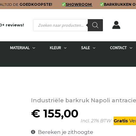
ALTIJD DE
GOEDKOOPSTE!
SHOWROOM
BARKRUKKEN O
Producten
0+ reviews!
zoeken
MATERIAAL
KLEUR
SALE
CONTACT
Industriële barkruk Napoli antraci
€
155,00
Incl. 21% BTW
Gratis
V
e
Bereken je zithoogte