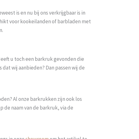
eest is en nu bij ons verkrijgbaar is in
chikt voor kookeilanden of barbladen met
m.
. Heeft u toch een barkruk gevonden die
s dat wij aanbieden? Dan passen wij de
oden? Al onze barkrukken zijn ook los
op de naam van de barkruk, via de
ngs in onze
showroom
om het artikel te