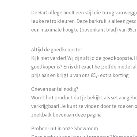
De BarCollege heeft een stijl die terug van weggew
leuke retro kleuren. Deze barkruk is alleen ges
een maximale hoogte (bovenkant blad) van 95c
Altijd de goedkoopste!
Kijk niet verder! Wij zijn altijd de goedkoopste
goedkoper is? En is dit exact hetzelfde model al
prijs aan en krijgt u van ons €5,- extra korting.
Oneven aantal nodig?
Wordt het product dat je bekijkt als set aangeb
verkrijgbaar! Je kunt ze vinden door te zoeken 
zoekbalk bovenaan deze pagina.
Probeer uit in onze Showroom
Deze barkruk een keer uitproberen? Kom dan la