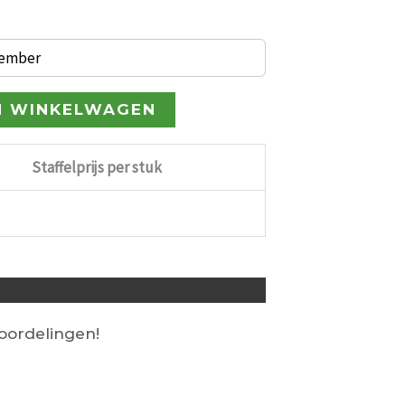
tember
N WINKELWAGEN
Staffelprijs per stuk
ordelingen!