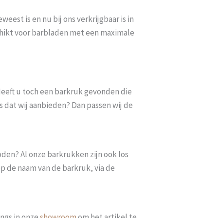
eest is en nu bij ons verkrijgbaar is in
schikt voor barbladen met een maximale
. Heeft u toch een barkruk gevonden die
s dat wij aanbieden? Dan passen wij de
oden? Al onze barkrukken zijn ook los
op de naam van de barkruk, via de
ngs in onze
showroom
om het artikel te