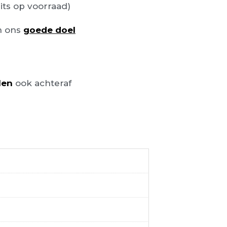
its op voorraad)
n ons
goede doel
len
ook achteraf