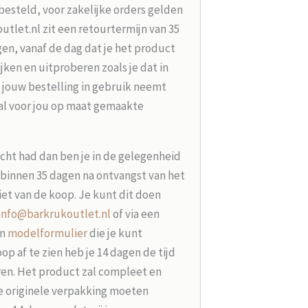
besteld, voor zakelijke orders gelden
tlet.nl zit een retourtermijn van 35
en, vanaf de dag dat je het product
jken en uitproberen zoals je dat in
 jouw bestelling in gebruik neemt
aal voor jou op maat gemaakte
acht had dan ben je in de gelegenheid
t binnen 35 dagen na ontvangst van het
iet van de koop. Je kunt dit doen
info@barkrukoutlet.nl
of via een
en
modelformulier
die je kunt
p af te zien heb je 14 dagen de tijd
ren. Het product zal compleet en
e originele verpakking moeten