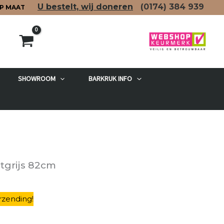
U bestelt, wij doneren
(0174)
384 939
P MAAT
SHOWROOM
BARKRUK INFO
etgrijs 82cm
rzending
!