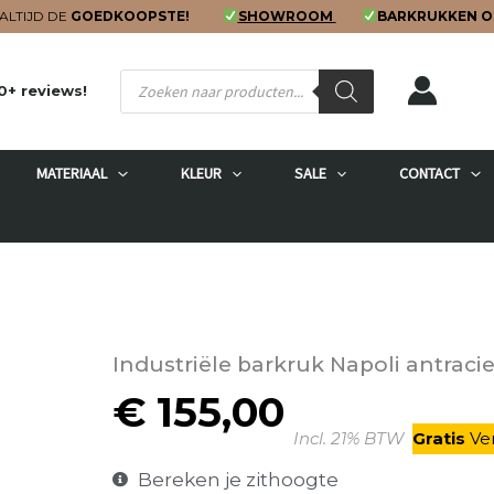
ALTIJD DE
GOEDKOOPSTE!
SHOWROOM
BARKRUKKEN O
Producten
0+ reviews!
zoeken
MATERIAAL
KLEUR
SALE
CONTACT
Industriële barkruk Napoli antraci
€
155,00
Incl. 21% BTW
Gratis
V
e
Bereken je zithoogte