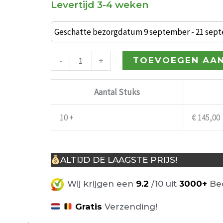
Levertijd 3-4 weken
Industriële
barkruk
Geschatte bezorgdatum 9 september - 21 sep
BarCollege
80cm
-
+
TOEVOEGEN AA
rood-
oranje
Aantal Stuks
aantal
10 +
€
145,00
ALTIJD DE LAAGSTE PRIJS!
Wij krijgen een
9.2
/10 uit
3000+
Beo
Gratis
Verzending!