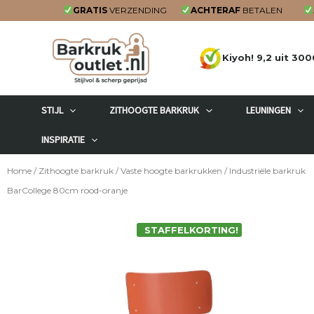
Ga
GRATIS
VERZENDING
ACHTERAF
BETALEN
naar
de
Kiyoh! 9,2 uit 300
inhoud
STIJL
ZITHOOGTE BARKRUK
LEUNINGEN
INSPIRATIE
Home
/
Zithoogte barkruk
/
Vaste hoogte barkrukken
/ Industriële barkruk
BarCollege 80cm rood-oranje
STAFFELKORTING!