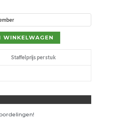
tember
N WINKELWAGEN
Staffelprijs per stuk
ordelingen!