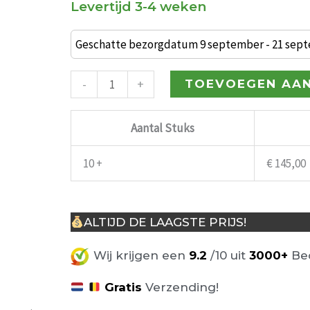
Levertijd 3-4 weken
Industriële
barkruk
Geschatte bezorgdatum 9 september - 21 sep
BarCollege
65cm
-
+
TOEVOEGEN AA
Wit
aantal
Aantal Stuks
10 +
€
145,00
ALTIJD DE LAAGSTE PRIJS!
Wij krijgen een
9.2
/10 uit
3000+
Beo
Gratis
Verzending!