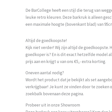
De BarCollege heeft een stijl die terug van weggew
leuke retro kleuren. Deze barkruk is alleen ges
een maximale hoogte (bovenkant blad) van 95c
Altijd de goedkoopste!
Kijk niet verder! Wij zijn altijd de goedkoopste
goedkoper is? En is dit exact hetzelfde model al
prijs aan en krijgt u van ons €5,- extra korting.
Oneven aantal nodig?
Wordt het product dat je bekijkt als set aangeb
verkrijgbaar! Je kunt ze vinden door te zoeken 
zoekbalk bovenaan deze pagina.
Probeer uit in onze Showroom
Deze barkruk een keer uitproberen? Kom dan la