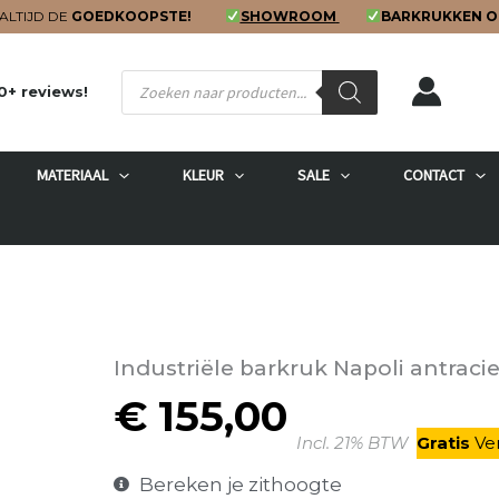
ALTIJD DE
GOEDKOOPSTE!
SHOWROOM
BARKRUKKEN O
Producten
0+ reviews!
zoeken
MATERIAAL
KLEUR
SALE
CONTACT
Industriële barkruk Napoli antraci
€
155,00
Incl. 21% BTW
Gratis
V
e
Bereken je zithoogte