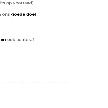
its op voorraad)
n ons
goede doel
len
ook achteraf