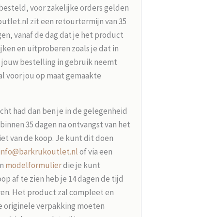
besteld, voor zakelijke orders gelden
tlet.nl zit een retourtermijn van 35
en, vanaf de dag dat je het product
jken en uitproberen zoals je dat in
 jouw bestelling in gebruik neemt
aal voor jou op maat gemaakte
acht had dan ben je in de gelegenheid
t binnen 35 dagen na ontvangst van het
iet van de koop. Je kunt dit doen
info@barkrukoutlet.nl
of via een
en
modelformulier
die je kunt
p af te zien heb je 14 dagen de tijd
ren. Het product zal compleet en
e originele verpakking moeten