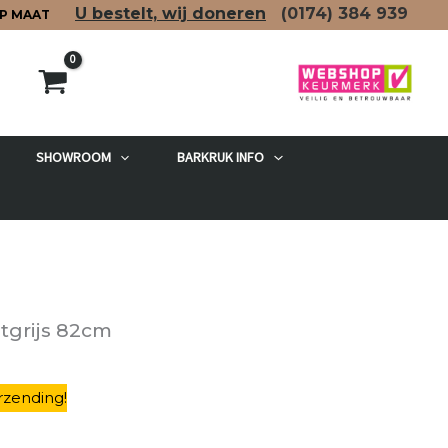
U bestelt, wij doneren
(0174)
384 939
P MAAT
SHOWROOM
BARKRUK INFO
etgrijs 82cm
rzending
!