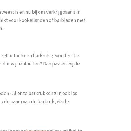
eest is en nu bij ons verkrijgbaar is in
chikt voor kookeilanden of barbladen met
m.
. Heeft u toch een barkruk gevonden die
s dat wij aanbieden? Dan passen wij de
oden? Al onze barkrukken zijn ook los
op de naam van de barkruk, via de
ngs in onze
showroom
om het artikel te