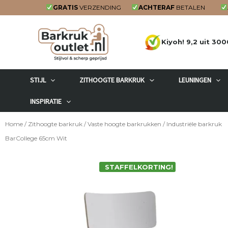
Ga
GRATIS
VERZENDING
ACHTERAF
BETALEN
naar
de
Kiyoh! 9,2 uit 300
inhoud
STIJL
ZITHOOGTE BARKRUK
LEUNINGEN
INSPIRATIE
Home
/
Zithoogte barkruk
/
Vaste hoogte barkrukken
/ Industriële barkruk
BarCollege 65cm Wit
STAFFELKORTING!