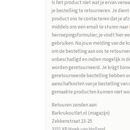
Is het product niet wat je ervan verw
je bestelling te retourneren. Je dien
product ons te contacteren dat je afz
middels ons een email te sturen naar
herroepingsformulier, je vindt hier e
gebruiken. Na jouw melding van de koo
om de bestelling aan ons te retourne
onbeschadigd en indien mogelijk in d
worden geretourneerd. Je krijgt binne
geretourneerde bestelling hebben on
aanschafkosten van je bestelling van 
gemaakte producten kunnen niet wo
Retouren zenden aan:
Barkrukoutlet.nl (magazijn)
Zekkenstraat 23-25
3151 XP Hoek van Holland