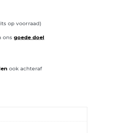
its op voorraad)
n ons
goede doel
len
ook achteraf