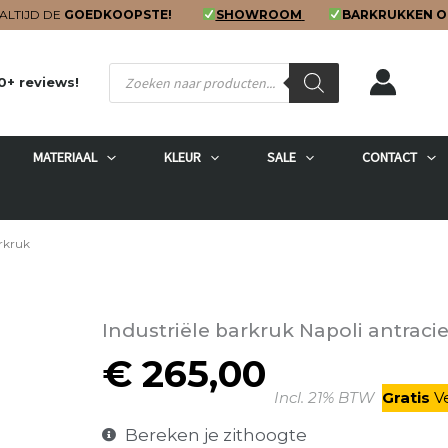
ALTIJD DE
GOEDKOOPSTE!
SHOWROOM
BARKRUKKEN O
Producten
0+ reviews!
zoeken
MATERIAAL
KLEUR
SALE
CONTACT
rkruk
Industriële barkruk Napoli antraci
€
265,00
Incl. 21% BTW
Gratis
V
Bereken je zithoogte