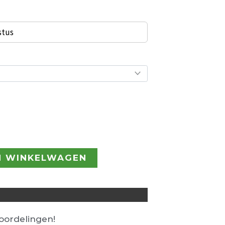
stus
N WINKELWAGEN
ordelingen!