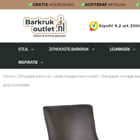
Ga
GRATIS
VERZENDING
ACHTERAF
BETALEN
naar
de
Kiyoh! 9,2 uit 300
inhoud
STIJL
ZITHOOGTE BARKRUK
LEUNINGEN
INSPIRATIE
Home
/
Zithoogte barkruk
/
Vaste hoogte barkrukken
/ Bargajda Vintage ba
grijs kunstleder