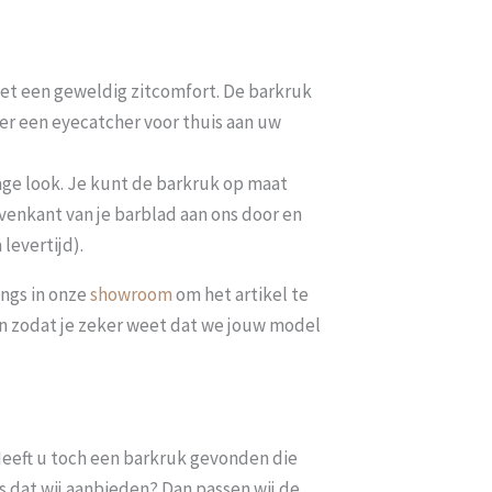
et een geweldig zitcomfort. De barkruk
ker een eyecatcher voor thuis aan uw
ge look. Je kunt de barkruk op maat
venkant van je barblad aan ons door en
levertijd).
ngs in onze
showroom
om het artikel te
len zodat je zeker weet dat we jouw model
. Heeft u toch een barkruk gevonden die
s dat wij aanbieden? Dan passen wij de