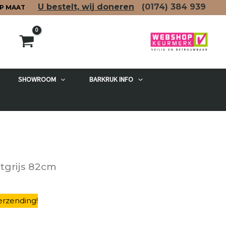
U bestelt, wij doneren
(0174)
384 939
P MAAT
SHOWROOM
BARKRUK INFO
etgrijs 82cm
erzending
!