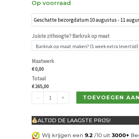
Op voorraad
Bargajda
Vintage
Geschatte bezorgdatum 10 augustus - 11 augu
barkruk
grijs
Juiste zithoogte? Barkruk op maat
kunstleder
aantal
Maatwerk
€ 0,00
Totaal
€ 265,00
-
+
TOEVOEGEN AA
ALTIJD DE LAAGSTE PRIJS!
Wij krijgen een
9.2
/10 uit
3000+
Beo