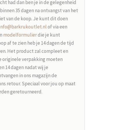
acht had dan ben je in de gelegenheid
t binnen 35 dagen na ontvangst van het
iet van de koop. Je kunt dit doen
info@barkrukoutlet.nl
of via een
en
modelformulier
die je kunt
p af te zien heb je 14 dagen de tijd
ren. Het product zal compleet en
e originele verpakking moeten
n 14 dagen nadat wij je
tvangen in ons magazijn de
ons retour. Speciaal voor jou op maat
rden geretourneerd.