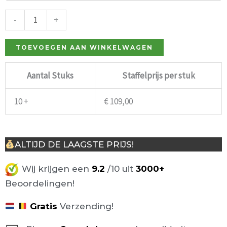
wit
aantal
-
+
TOEVOEGEN AAN WINKELWAGEN
Aantal Stuks
Staffelprijs per stuk
10 +
€
109,00
ALTIJD DE LAAGSTE PRIJS!
Wij krijgen een
9.2
/10 uit
3000+
Beoordelingen!
Gratis
Verzending!