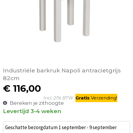
Industriële barkruk Napoli antracietgrijs
82cm
€
116,00
Incl. 21% BTW
Gratis
V
erzending
!
Bereken je zithoogte
Levertijd 3-4 weken
Barkruk
Arie
Geschatte bezorgdatum 1 september - 9 september