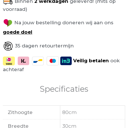
Binnen
2 werkdagen
geleverd! (mits op
voorraad)
Na jouw bestelling doneren wij aan ons
goede doel
35 dagen retourtermijn
Veilig
betalen
ook
achteraf
Specificaties
Zithoogte
80cm
Breedte
30cm