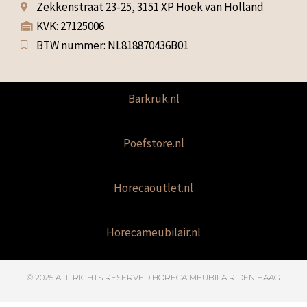
Zekkenstraat 23-25, 3151 XP Hoek van Holland
KVK: 27125006
BTW nummer: NL818870436B01
Barkruk.nl
Poefstore.nl
Horecaoutlet.nl
Horecameubilair.nl
© 2025 ALL RIGHTS RESERVED​ HORECA MEUBILAIR DEN HAAG