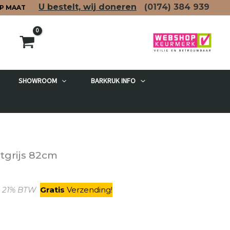
U bestelt, wij doneren
(0174)
384 939
P MAAT
SHOWROOM
BARKRUK INFO
etgrijs 82cm
elijke
uidige
. 21% BTW
Gratis
V
erzending
!
ijs
:
115,00.