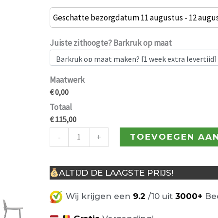
Barkruk
Nadia
Geschatte bezorgdatum 11 augustus - 12 augu
65cm
zwart
Juiste zithoogte? Barkruk op maat
aantal
Maatwerk
€ 0,00
Totaal
€ 115,00
-
+
TOEVOEGEN AA
ALTIJD DE LAAGSTE PRIJS!
Wij krijgen een
9.2
/10 uit
3000+
Beo