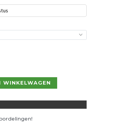
stus
N WINKELWAGEN
ordelingen!