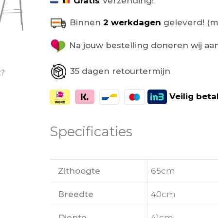
Gratis
Verzending!
Binnen
2 werkdagen
geleverd! (m
Na jouw bestelling doneren wij aa
35 dagen retourtermijn
t?
Veilig
beta
Specificaties
Zithoogte
65cm
Breedte
40cm
Diepte
41cm