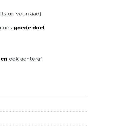
its op voorraad)
n ons
goede doel
len
ook achteraf