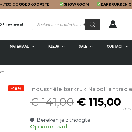
ALTIJD DE
GOEDKOOPSTE!
SHOWROOM
BARKRUKKEN O
Producten
0+ reviews!
zoeken
MATERIAAL
KLEUR
SALE
CONTACT
art
Industriële barkruk Napoli antraci
-18%
€
141,00
€
115,00
Oorspronk
H
Incl
prijs
pr
was:
is
Bereken je zithoogte
Op voorraad
€ 141,00.
€ 