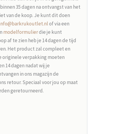
t binnen 35 dagen na ontvangst van het
iet van de koop. Je kunt dit doen
info@barkrukoutlet.nl
of via een
en
modelformulier
die je kunt
p af te zien heb je 14 dagen de tijd
ren. Het product zal compleet en
e originele verpakking moeten
n 14 dagen nadat wij je
tvangen in ons magazijn de
ons retour. Speciaal voor jou op maat
rden geretourneerd.