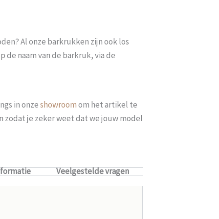
oden? Al onze barkrukken zijn ook los
op de naam van de barkruk, via de
ngs in onze
showroom
om het artikel te
len zodat je zeker weet dat we jouw model
nformatie
Veelgestelde vragen