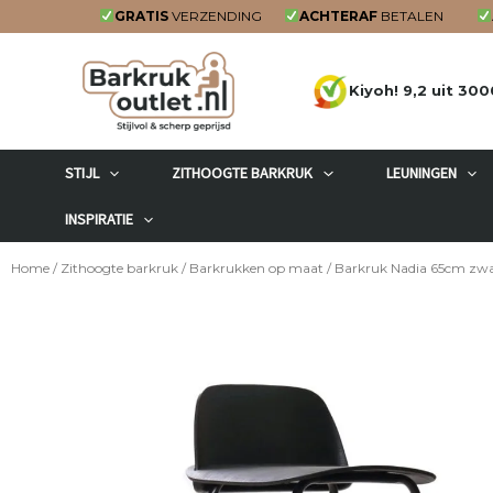
Ga
GRATIS
VERZENDING
ACHTERAF
BETALEN
naar
de
Kiyoh! 9,2 uit 300
inhoud
STIJL
ZITHOOGTE BARKRUK
LEUNINGEN
INSPIRATIE
Home
/
Zithoogte barkruk
/
Barkrukken op maat
/ Barkruk Nadia 65cm zw