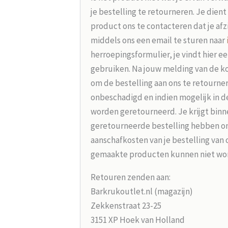
je bestelling te retourneren. Je dien
product ons te contacteren dat je afz
middels ons een email te sturen naar
herroepingsformulier, je vindt hier e
gebruiken. Na jouw melding van de koo
om de bestelling aan ons te retourne
onbeschadigd en indien mogelijk in d
worden geretourneerd. Je krijgt binne
geretourneerde bestelling hebben on
aanschafkosten van je bestelling van 
gemaakte producten kunnen niet wo
Retouren zenden aan:
Barkrukoutlet.nl (magazijn)
Zekkenstraat 23-25
3151 XP Hoek van Holland