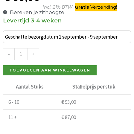
Incl. 21% BTW
Gratis
V
erzending
!
Bereken je zithoogte
Levertijd 3-4 weken
Barkruk
Squid
Geschatte bezorgdatum 1 september - 9 september
bordeauxrood
kunststof
-
+
aantal
TOEVOEGEN AAN WINKELWAGEN
Aantal Stuks
Staffelprijs per stuk
6 - 10
€
93,00
11 +
€
87,00