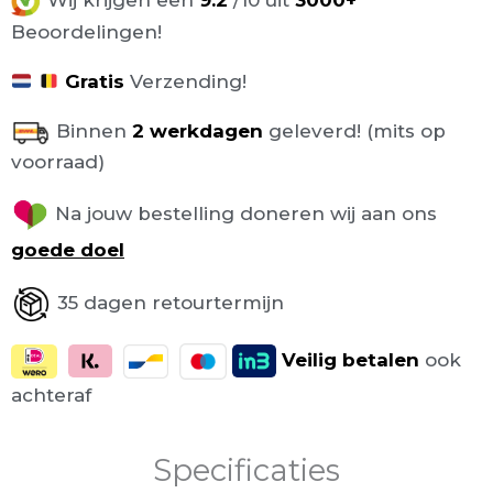
Wij krijgen een
9.2
/10 uit
3000+
Beoordelingen!
Gratis
Verzending!
Binnen
2 werkdagen
geleverd! (mits op
voorraad)
Na jouw bestelling doneren wij aan ons
goede doel
35 dagen retourtermijn
Veilig
betalen
ook
achteraf
Specificaties