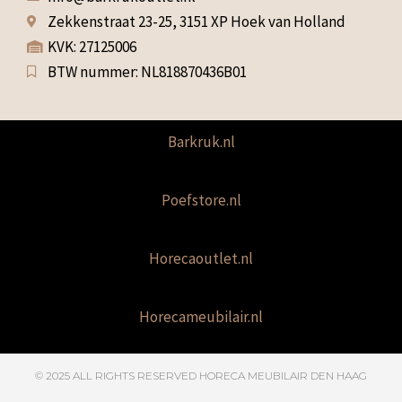
Zekkenstraat 23-25, 3151 XP Hoek van Holland
KVK: 27125006
BTW nummer: NL818870436B01
Barkruk.nl
Poefstore.nl
Horecaoutlet.nl
Horecameubilair.nl
© 2025 ALL RIGHTS RESERVED​ HORECA MEUBILAIR DEN HAAG