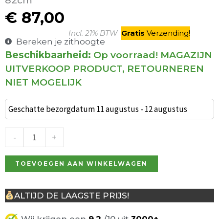
82cm
€
87,00
Incl. 21% BTW
Gratis
V
erzending
!
Bereken je zithoogte
Beschikbaarheid:
Op voorraad! MAGAZIJN
Barkruk
UITVERKOOP PRODUCT, RETOURNEREN
Vintage
NIET MOGELIJK
65cm,
goud
Geschatte bezorgdatum 11 augustus - 12 augustus
/
wit
-
+
aantal
TOEVOEGEN AAN WINKELWAGEN
ALTIJD DE LAAGSTE PRIJS!