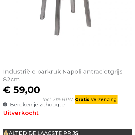
Industriële barkruk Napoli antracietgrijs
82cm
€
59,00
Incl. 21% BTW
Gratis
V
erzending
!
Bereken je zithoogte
Uitverkocht
ALTIJD DE LAAGSTE PRIJS!