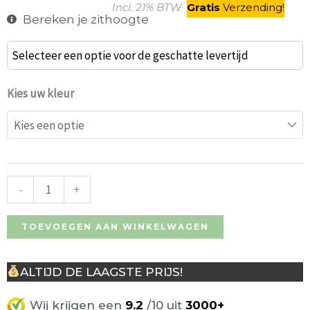
Incl. 21% BTW
Gratis
V
erzending
!
Bereken je zithoogte
Bombo
Selecteer een optie voor de geschatte levertijd
barkruk
by
Kies uw kleur
Magis
50-
74cm
aantal
-
+
TOEVOEGEN AAN WINKELWAGEN
ALTIJD DE LAAGSTE PRIJS!
Wij krijgen een
9.2
/10 uit
3000+