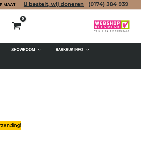
U bestelt, wij doneren
(0174)
384 939
P MAAT
SHOWROOM
BARKRUK INFO
rzending
!