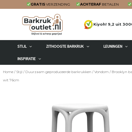
Ga
GRATIS
VERZENDING
ACHTERAF
BETALEN
naar
de
Kiyoh! 9,2 uit 300
inhoud
STIJL
ZITHOOGTE BARKRUK
LEUNINGEN
INSPIRATIE
Home
/
Stijl
/
Duurzaam geproduceerde barkrukken
/
Vondom
/ Brooklyn b
wit 76cm