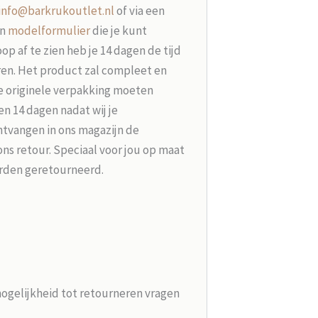
info@barkrukoutlet.nl
of via een
en
modelformulier
die je kunt
p af te zien heb je 14 dagen de tijd
ren. Het product zal compleet en
e originele verpakking moeten
n 14 dagen nadat wij je
tvangen in ons magazijn de
ons retour. Speciaal voor jou op maat
rden geretourneerd.
mogelijkheid tot retourneren vragen