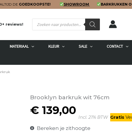
ALTIJD DE
GOEDKOOPSTE!
SHOWROOM
BARKRUKKEN O
Producten
0+ reviews!
zoeken
MATERIAAL
KLEUR
SALE
CONTACT
arkruk
Brooklyn barkruk wit 76cm
€
139,00
Incl. 21% BTW
Gratis
V
e
Bereken je zithoogte