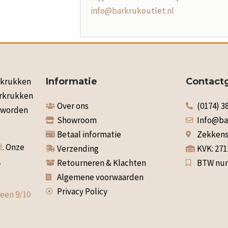
info@barkrukoutlet.nl
arkrukken
Informatie
Contact
arkrukken
Over ons
(0174) 3
n worden
Showroom
Info@ba
Betaal informatie
Zekkenst
d
. Onze
Verzending
KVK: 27
.
Retourneren & Klachten
BTW num
Algemene voorwaarden
Privacy Policy
 een
9
/
10