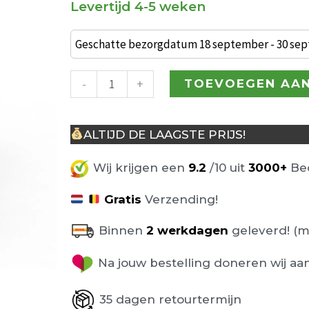
Levertijd 4-5 weken
Brooklyn
barkruk
Geschatte bezorgdatum 18 september - 30 se
wit
76cm
-
+
TOEVOEGEN AA
aantal
ALTIJD DE LAAGSTE PRIJS!
Wij krijgen een
9.2
/10 uit
3000+
Beo
Gratis
Verzending!
Binnen
2 werkdagen
geleverd! (m
Na jouw bestelling doneren wij aa
35 dagen retourtermijn