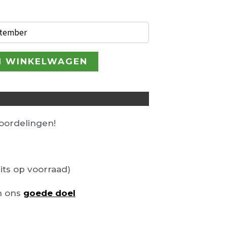
ptember
N WINKELWAGEN
ordelingen!
its op voorraad)
n ons
goede doel