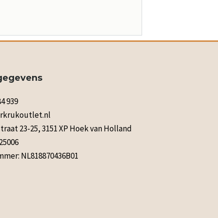
gegevens
84 939
rkrukoutlet.nl
raat 23-25, 3151 XP Hoek van Holland
125006
mer: NL818870436B01