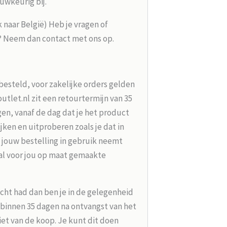
uwkeurig bij.
k naar België) Heb je vragen of
g? Neem dan contact met ons op.
besteld, voor zakelijke orders gelden
tlet.nl zit een retourtermijn van 35
en, vanaf de dag dat je het product
jken en uitproberen zoals je dat in
 jouw bestelling in gebruik neemt
aal voor jou op maat gemaakte
acht had dan ben je in de gelegenheid
t binnen 35 dagen na ontvangst van het
iet van de koop. Je kunt dit doen