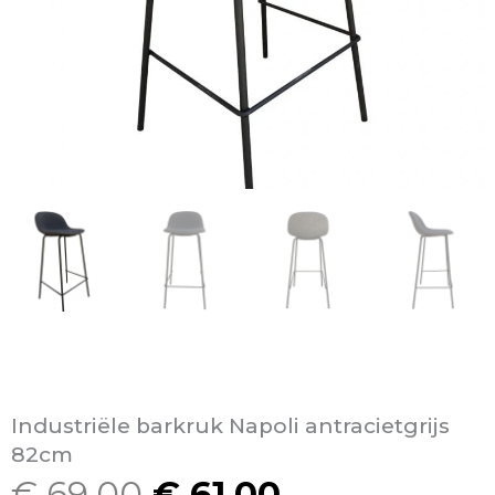
Industriële barkruk Napoli antracietgrijs
82cm
€
69,00
€
61,00