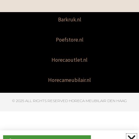
Barkruk.nl
Poefstore.nl
Horecaoutlet.nl
Horecameubilair.nl
© 2025 ALL RIGHTS RESERVED​ HORECA MEUBILAIR DEN HAAG