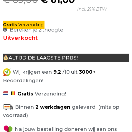
Oorspronkelijke
Huidige
Incl. 21% BTW
prijs
prijs
was:
is:
Gratis
V
erzending
!
€ 69,00.
€ 61,00.
Bereken je zithoogte
Uitverkocht
ALTIJD DE LAAGSTE PRIJS!
Wij krijgen een
9.2
/10 uit
3000+
Beoordelingen!
Gratis
Verzending!
Binnen
2 werkdagen
geleverd! (mits op
voorraad)
Na jouw bestelling doneren wij aan ons