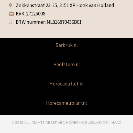
Zekkenstraat 23-25, 3151 XP Hoek van Holland
KVK: 27125006
BTW nummer: NL818870436B01
Barkruk.nl
Poefstore.nl
Horecaoutlet.nl
Horecameubilair.nl
© 2025 ALL RIGHTS RESERVED​ HORECA MEUBILAIR DEN HAAG