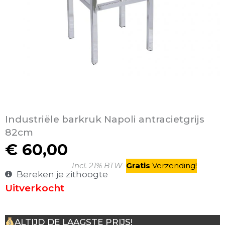
Industriële barkruk Napoli antracietgrijs
82cm
€
60,00
Incl. 21% BTW
Gratis
V
erzending
!
Bereken je zithoogte
Uitverkocht
ALTIJD DE LAAGSTE PRIJS!