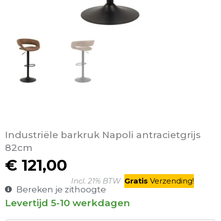
Industriële barkruk Napoli antracietgrijs
82cm
€
121,00
Incl. 21% BTW
Gratis
V
erzending
!
Bereken je zithoogte
Levertijd 5-10 werkdagen
Daniel