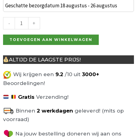
Barkruk
Geschatte bezorgdatum 18 augustus - 26 augustus
Bruin
met
-
+
gasveer
aantal
TOEVOEGEN AAN WINKELWAGEN
ALTIJD DE LAAGSTE PRIJS!
Wij krijgen een
9.2
/10 uit
3000+
Beoordelingen!
Gratis
Verzending!
Binnen
2 werkdagen
geleverd! (mits op
voorraad)
Na jouw bestelling doneren wij aan ons