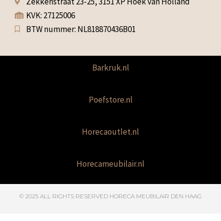
Zekkenstraat 23-25, 3151 XP Hoek van Holland
KVK: 27125006
BTW nummer: NL818870436B01
Barkruk.nl
Poefstore.nl
Horecaoutlet.nl
Horecameubilair.nl
© 2025 ALL RIGHTS RESERVED​ HORECA MEUBILAIR DEN HAAG