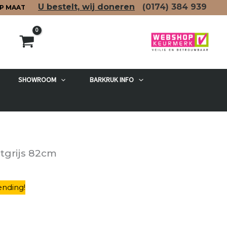
U bestelt, wij doneren
(0174)
384 939
P MAAT
SHOWROOM
BARKRUK INFO
etgrijs 82cm
ending
!