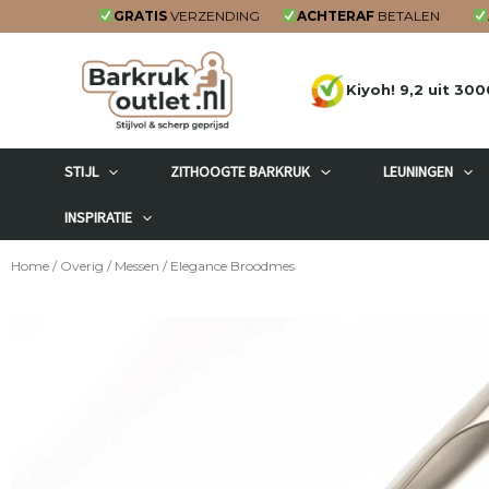
Ga
GRATIS
VERZENDING
ACHTERAF
BETALEN
naar
de
Kiyoh! 9,2 uit 300
inhoud
STIJL
ZITHOOGTE BARKRUK
LEUNINGEN
INSPIRATIE
Home
/
Overig
/
Messen
/ Elegance Broodmes