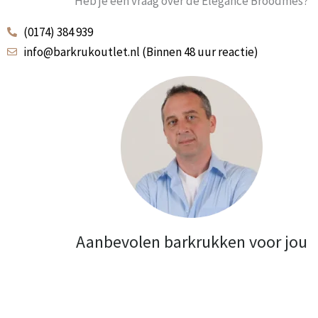
Heb je een vraag over de Elegance Broodmes?
(0174) 384 939
info@barkrukoutlet.nl (Binnen 48 uur reactie)
Aanbevolen barkrukken voor jou