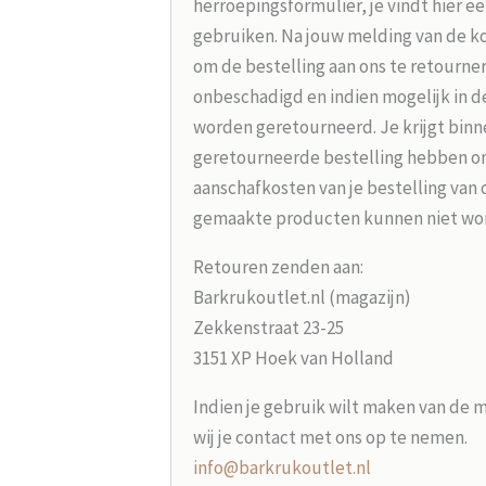
herroepingsformulier, je vindt hier e
gebruiken. Na jouw melding van de koo
om de bestelling aan ons te retourne
onbeschadigd en indien mogelijk in d
worden geretourneerd. Je krijgt binne
geretourneerde bestelling hebben on
aanschafkosten van je bestelling van 
gemaakte producten kunnen niet wo
Retouren zenden aan:
Barkrukoutlet.nl (magazijn)
Zekkenstraat 23-25
3151 XP Hoek van Holland
Indien je gebruik wilt maken van de 
wij je contact met ons op te nemen.
info@barkrukoutlet.nl