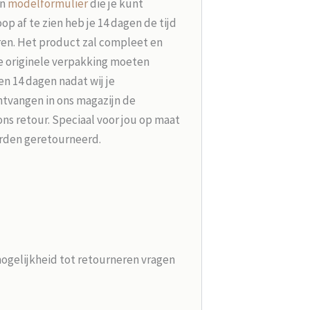
en
modelformulier
die je kunt
p af te zien heb je 14 dagen de tijd
ren. Het product zal compleet en
e originele verpakking moeten
n 14 dagen nadat wij je
tvangen in ons magazijn de
ons retour. Speciaal voor jou op maat
rden geretourneerd.
mogelijkheid tot retourneren vragen