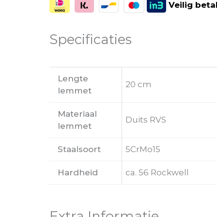
Veilig
beta
Specificaties
Lengte
20 cm
lemmet
Materiaal
Duits RVS
lemmet
Staalsoort
5CrMo15
Hardheid
ca. 56 Rockwell
Extra Informatie