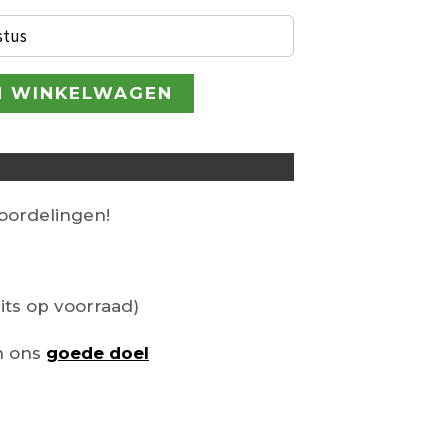
stus
N WINKELWAGEN
ordelingen!
its op voorraad)
n ons
goede doel