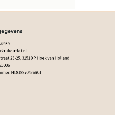
gegevens
84 939
rkrukoutlet.nl
raat 23-25, 3151 XP Hoek van Holland
125006
mer: NL818870436B01