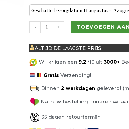
Elegance
Broodmes
Geschatte bezorgdatum 11 augustus - 12 augu
aantal
-
+
TOEVOEGEN AA
ALTIJD DE LAAGSTE PRIJS!
Wij krijgen een
9.2
/10 uit
3000+
Beo
Gratis
Verzending!
Binnen
2 werkdagen
geleverd! (m
Na jouw bestelling doneren wij aa
35 dagen retourtermijn