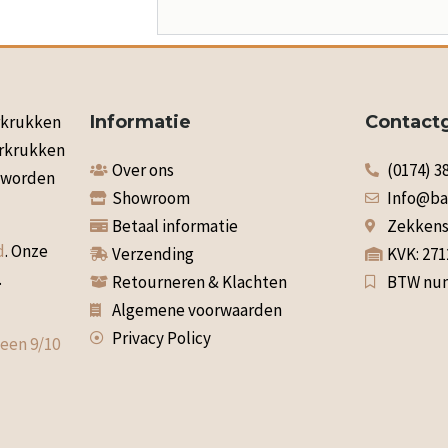
arkrukken
Informatie
Contact
arkrukken
Over ons
(0174) 3
n worden
Showroom
Info@ba
Betaal informatie
Zekkenst
d
. Onze
Verzending
KVK: 27
.
Retourneren & Klachten
BTW num
Algemene voorwaarden
Privacy Policy
 een
9
/
10