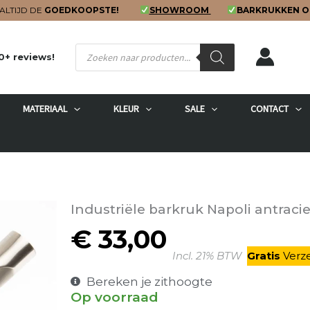
ALTIJD DE
GOEDKOOPSTE!
SHOWROOM
BARKRUKKEN O
Producten
0+ reviews!
zoeken
MATERIAAL
KLEUR
SALE
CONTACT
Industriële barkruk Napoli antraci
€
33,00
Incl. 21% BTW
Gratis
V
erz
Bereken je zithoogte
Op voorraad