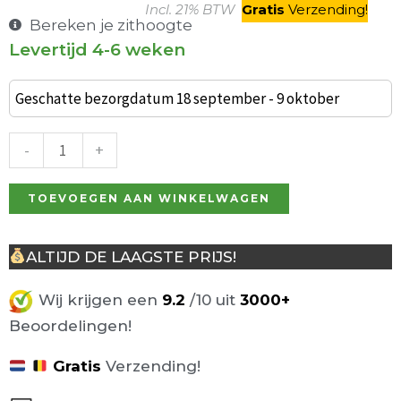
Incl. 21% BTW
Gratis
V
erzending
!
Bereken je zithoogte
Levertijd 4-6 weken
Espiga
barkruk
Geschatte bezorgdatum 18 september - 9 oktober
wit
Resol
-
+
aantal
TOEVOEGEN AAN WINKELWAGEN
ALTIJD DE LAAGSTE PRIJS!
Wij krijgen een
9.2
/10 uit
3000+
Beoordelingen!
Gratis
Verzending!