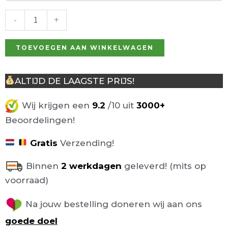
77cm
bruin
-
+
aantal
TOEVOEGEN AAN WINKELWAGEN
ALTIJD DE LAAGSTE PRIJS!
Wij krijgen een
9.2
/10 uit
3000+
Beoordelingen!
Gratis
Verzending!
Binnen
2 werkdagen
geleverd! (mits op
voorraad)
Na jouw bestelling doneren wij aan ons
goede doel