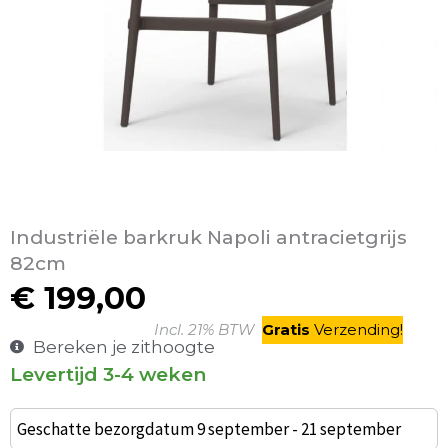
Industriële barkruk Napoli antracietgrijs
82cm
€
199,00
Incl. 21% BTW
Gratis
V
erzending
!
Bereken je zithoogte
Levertijd 3-4 weken
Etoile
terrasbarkruk
Geschatte bezorgdatum 9 september - 21 september