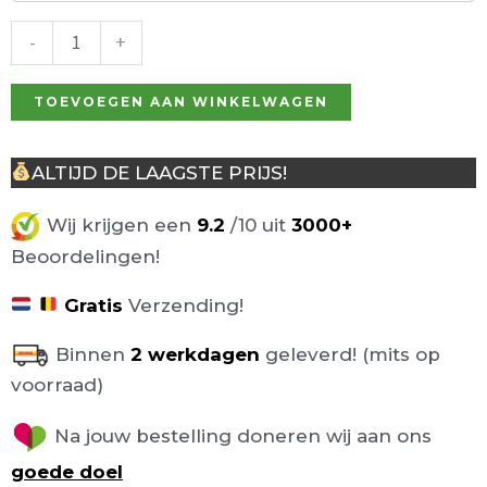
77cm
groen
-
+
aantal
TOEVOEGEN AAN WINKELWAGEN
ALTIJD DE LAAGSTE PRIJS!
Wij krijgen een
9.2
/10 uit
3000+
Beoordelingen!
Gratis
Verzending!
Binnen
2 werkdagen
geleverd! (mits op
voorraad)
Na jouw bestelling doneren wij aan ons
goede doel