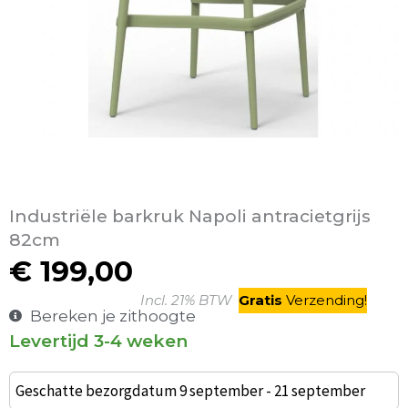
Industriële barkruk Napoli antracietgrijs
82cm
€
199,00
Incl. 21% BTW
Gratis
V
erzending
!
Bereken je zithoogte
Levertijd 3-4 weken
Etoile
terrasbarkruk
Geschatte bezorgdatum 9 september - 21 september