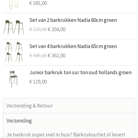
€
185,00
Oorspronkelijke
Huidige
Set van 2 barkrukken Nadia 80cm groen
prijs
prijs
€
230,00
€
204,00
was:
is:
€ 230,00.
€ 204,00.
Oorspronkelijke
Huidige
Set van 4 barkrukken Nadia 65cm groen
prijs
prijs
€
448,00
€
362,00
was:
is:
€ 448,00.
€ 362,00.
Junior barkruk ton sur ton oud hollands groen
€
129,00
Verzending & Retour
Verzending
Je barkruk super snel in huis? Barkrukoutlet.nl levert