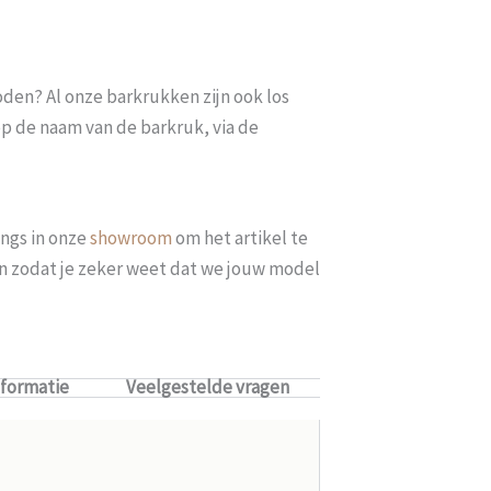
oden? Al onze barkrukken zijn ook los
op de naam van de barkruk, via de
ngs in onze
showroom
om het artikel te
len zodat je zeker weet dat we jouw model
nformatie
Veelgestelde vragen