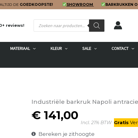
ALTIJD DE
GOEDKOOPSTE!
SHOWROOM
BARKRUKKEN O
Producten
0+ reviews!
zoeken
MATERIAAL
KLEUR
SALE
CONTACT
Industriële barkruk Napoli antraci
€
141,00
Incl. 21% BTW
Gratis
V
e
Bereken je zithoogte