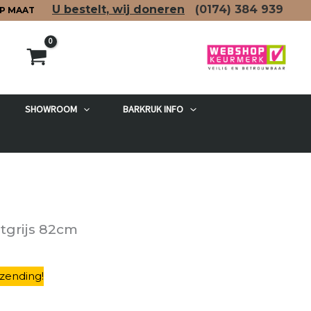
U bestelt, wij doneren
(0174)
384 939
P MAAT
SHOWROOM
BARKRUK INFO
etgrijs 82cm
rzending
!