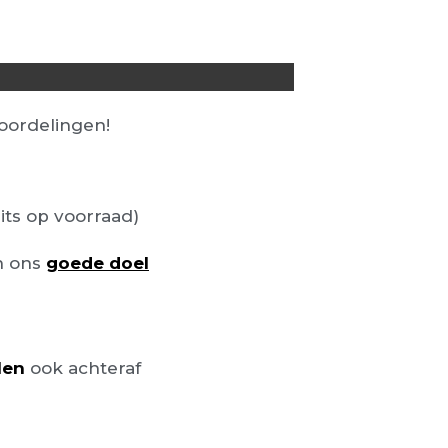
ordelingen!
its op voorraad)
n ons
goede doel
len
ook achteraf