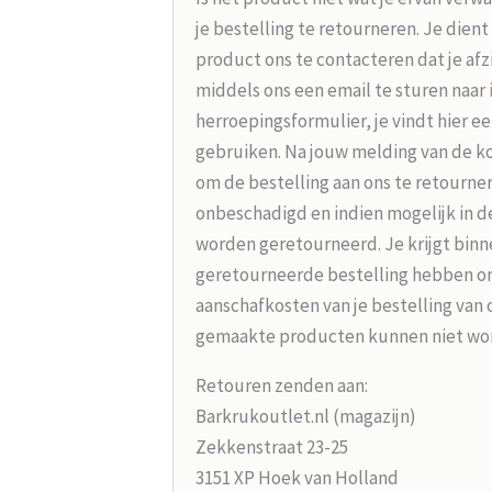
je bestelling te retourneren. Je dien
product ons te contacteren dat je afz
middels ons een email te sturen naar
herroepingsformulier, je vindt hier e
gebruiken. Na jouw melding van de koo
om de bestelling aan ons te retourne
onbeschadigd en indien mogelijk in d
worden geretourneerd. Je krijgt binne
geretourneerde bestelling hebben on
aanschafkosten van je bestelling van 
gemaakte producten kunnen niet wo
Retouren zenden aan:
Barkrukoutlet.nl (magazijn)
Zekkenstraat 23-25
3151 XP Hoek van Holland