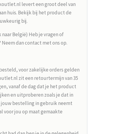
koutlet.nl levert een groot deel van
n huis. Bekijk bij het product de
uwkeurig bij.
k naar België) Heb je vragen of
g? Neem dan contact met ons op.
besteld, voor zakelijke orders gelden
tlet.nl zit een retourtermijn van 35
en, vanaf de dag dat je het product
jken en uitproberen zoals je dat in
 jouw bestelling in gebruik neemt
aal voor jou op maat gemaakte
acht had dan ben je in de gelegenheid