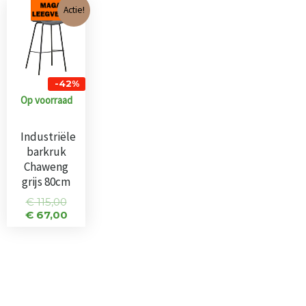
Oorspronkelijke
Huidige
Actie!
prijs
prijs
was:
is:
€ 115,00.
€ 67,00.
-42%
Op voorraad
Industriële
barkruk
Chaweng
grijs 80cm
€
115,00
€
67,00