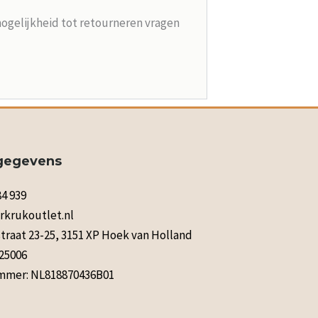
mogelijkheid tot retourneren vragen
gegevens
84 939
rkrukoutlet.nl
raat 23-25, 3151 XP Hoek van Holland
125006
mer: NL818870436B01