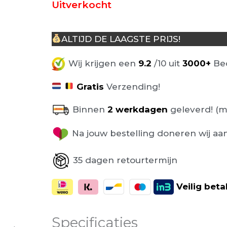
Uitverkocht
ALTIJD DE LAAGSTE PRIJS!
Wij krijgen een
9.2
/10 uit
3000+
Beo
Gratis
Verzending!
Binnen
2 werkdagen
geleverd! (m
Na jouw bestelling doneren wij aa
35 dagen retourtermijn
Veilig
beta
Specificaties