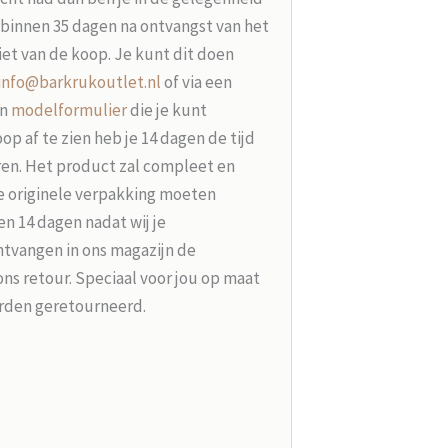
t binnen 35 dagen na ontvangst van het
iet van de koop. Je kunt dit doen
info@barkrukoutlet.nl
of via een
en
modelformulier
die je kunt
p af te zien heb je 14 dagen de tijd
ren. Het product zal compleet en
e originele verpakking moeten
n 14 dagen nadat wij je
tvangen in ons magazijn de
ons retour. Speciaal voor jou op maat
rden geretourneerd.