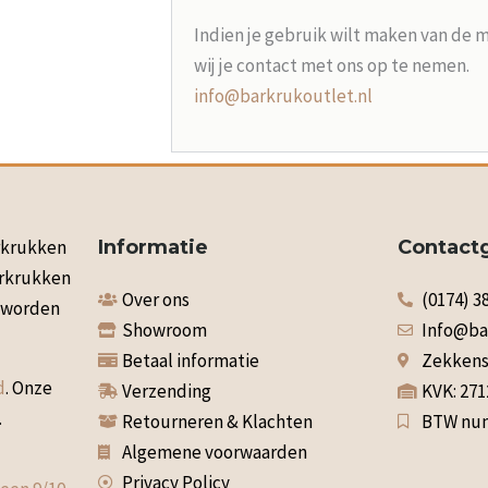
Indien je gebruik wilt maken van de 
wij je contact met ons op te nemen.
info@barkrukoutlet.nl
arkrukken
Informatie
Contact
arkrukken
Over ons
(0174) 3
n worden
Showroom
Info@ba
Betaal informatie
Zekkenst
d
. Onze
Verzending
KVK: 27
.
Retourneren & Klachten
BTW num
Algemene voorwaarden
Privacy Policy