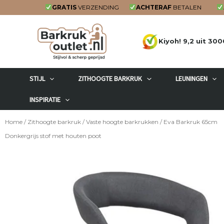
Ga
GRATIS
VERZENDING
ACHTERAF
BETALEN
naar
de
Kiyoh! 9,2 uit 300
inhoud
STIJL
ZITHOOGTE BARKRUK
LEUNINGEN
INSPIRATIE
Home
/
Zithoogte barkruk
/
Vaste hoogte barkrukken
/ Eva Barkruk 65cm
Donkergrijs stof met houten poot