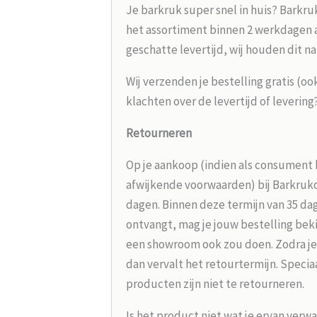
Je barkruk super snel in huis? Barkru
het assortiment binnen 2 werkdagen aa
geschatte levertijd, wij houden dit na
Wij verzenden je bestelling gratis (oo
klachten over de levertijd of leverin
Retourneren
Op je aankoop (indien als consument 
afwijkende voorwaarden) bij Barkrukou
dagen. Binnen deze termijn van 35 dag
ontvangt, mag je jouw bestelling beki
een showroom ook zou doen. Zodra je
dan vervalt het retourtermijn. Speci
producten zijn niet te retourneren.
Is het product niet wat je ervan verw