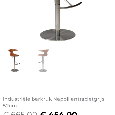
Industriële barkruk Napoli antracietgrijs
82cm
€
665,00
€
454,00