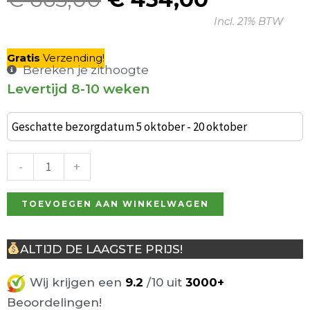
Oorspronkelijke
Huidige
Incl. 21% BTW
prijs
prijs
was:
is:
Gratis
V
erzending
!
€ 665,00.
€ 454,00
Bereken je zithoogte
Levertijd 8-10 weken
Flair
barkruk
Geschatte bezorgdatum 5 oktober - 20 oktober
cognac
leer
-
+
aantal
TOEVOEGEN AAN WINKELWAGEN
ALTIJD DE LAAGSTE PRIJS!
Wij krijgen een
9.2
/10 uit
3000+
Beoordelingen!