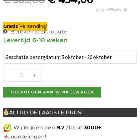
Oorspronkelijke
Huidige
Incl. 21% BTW
prijs
prijs
was:
is:
Gratis
V
erzending
!
€ 585,00.
€ 454,00
Bereken je zithoogte
Levertijd 8-10 weken
Flair
barkruk
Geschatte bezorgdatum 5 oktober - 20 oktober
zwart
leer
-
+
aantal
TOEVOEGEN AAN WINKELWAGEN
ALTIJD DE LAAGSTE PRIJS!
Wij krijgen een
9.2
/10 uit
3000+
Beoordelingen!