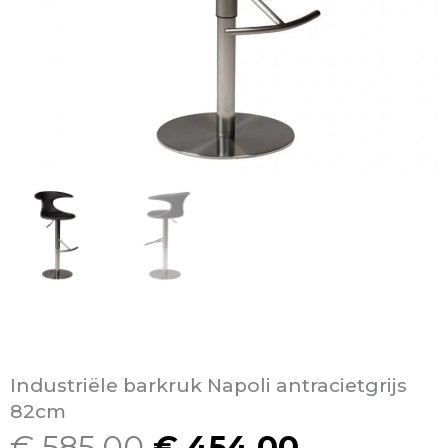
Industriële barkruk Napoli antracietgrijs
82cm
€
585,00
€
454,00