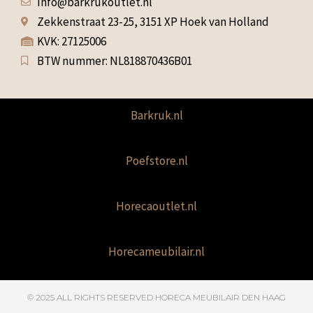
Info@barkrukoutlet.nl
Zekkenstraat 23-25, 3151 XP Hoek van Holland
KVK: 27125006
BTW nummer: NL818870436B01
Barkruk.nl
Poefstore.nl
Horecaoutlet.nl
Horecameubilair.nl
© 2025 ALL RIGHTS RESERVED​ HORECA MEUBILAIR DEN HAAG