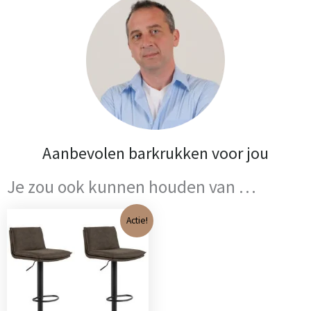
Aanbevolen barkrukken voor jou
Je zou ook kunnen houden van …
Oorspronkelijke
Huidige
Actie!
prijs
prijs
was:
is:
€ 278,00.
€ 248,00.