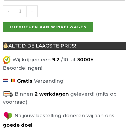
Basel
donkergrijs,
-
+
gasveer
aantal
TOEVOEGEN AAN WINKELWAGEN
ALTIJD DE LAAGSTE PRIJS!
Wij krijgen een
9.2
/10 uit
3000+
Beoordelingen!
Gratis
Verzending!
Binnen
2 werkdagen
geleverd! (mits op
voorraad)
Na jouw bestelling doneren wij aan ons
goede doel