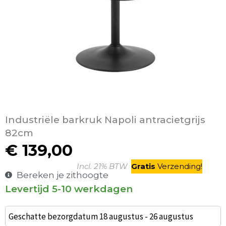
Industriële barkruk Napoli antracietgrijs
82cm
€
139,00
Incl. 21% BTW
Gratis
V
erzending
!
Bereken je zithoogte
Levertijd 5-10 werkdagen
Graz
Barkruk
Geschatte bezorgdatum 18 augustus - 26 augustus