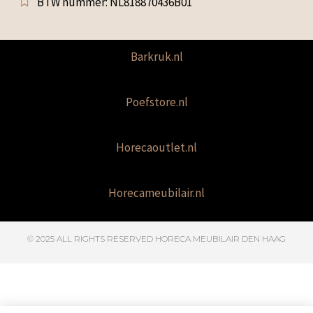
BTW nummer: NL818870436B01
Barkruk.nl
Poefstore.nl
Horecaoutlet.nl
Horecameubilair.nl
© 2025 ALL RIGHTS RESERVED​ HORECA MEUBILAIR DEN HAAG