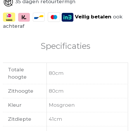
35 dagen retourtermijn
Veilig
betalen
ook
achteraf
Specificaties
Totale
80cm
hoogte
Zithoogte
80cm
Kleur
Mosgroen
Zitdiepte
41cm