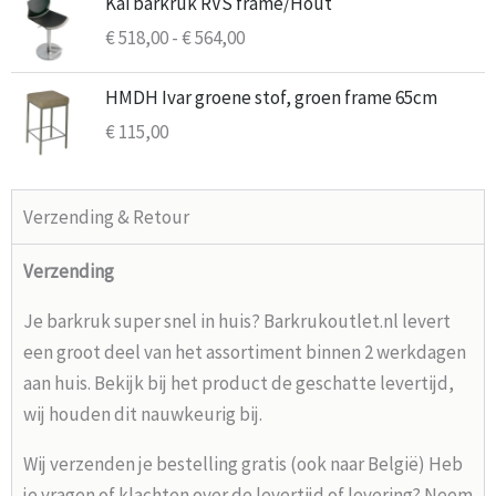
Kai barkruk RVS frame/Hout
€ 518,00
€
518,00
-
€
564,00
tot
€ 564,00
HMDH Ivar groene stof, groen frame 65cm
€
115,00
Verzending & Retour
Verzending
Je barkruk super snel in huis? Barkrukoutlet.nl levert
een groot deel van het assortiment binnen 2 werkdagen
aan huis. Bekijk bij het product de geschatte levertijd,
wij houden dit nauwkeurig bij.
Wij verzenden je bestelling gratis (ook naar België) Heb
je vragen of klachten over de levertijd of levering? Neem