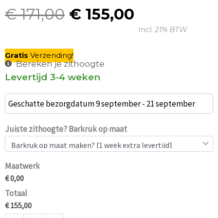
€
171,00
€
155,00
Oorspronkelijke
Huidige
Incl. 21% BTW
prijs
prijs
was:
is:
Gratis
V
erzending
!
€ 171,00.
€ 155,00.
Bereken je zithoogte
Levertijd 3-4 weken
HMDH
FJORD
Geschatte bezorgdatum 9 september - 21 september
groene
stof,
Juiste zithoogte? Barkruk op maat
brons
frame
Maatwerk
80cm
€ 0,00
aantal
Totaal
€ 155,00