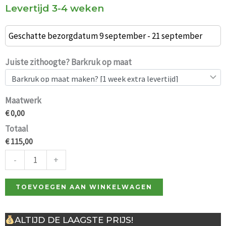
Levertijd 3-4 weken
HMDH
Ivar
Geschatte bezorgdatum 9 september - 21 september
groene
stof,
Juiste zithoogte? Barkruk op maat
taupe
frame
Maatwerk
65cm
€ 0,00
aantal
Totaal
€ 115,00
-
+
TOEVOEGEN AAN WINKELWAGEN
ALTIJD DE LAAGSTE PRIJS!