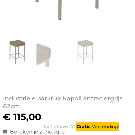
Industriële barkruk Napoli antracietgrijs
82cm
€
115,00
Incl. 21% BTW
Gratis
V
erzending
!
Bereken je zithoogte