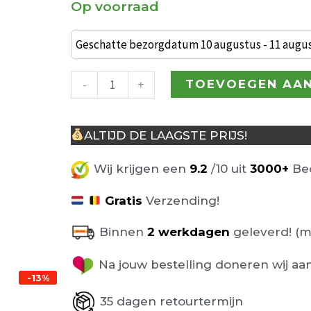
Op voorraad
€ 75,00.
€ 
Industriële
barkruk
Geschatte bezorgdatum 10 augustus - 11 augu
Ziggy
oranje
-
+
TOEVOEGEN AA
aantal
ALTIJD DE LAAGSTE PRIJS!
Wij krijgen een
9.2
/10 uit
3000+
Beo
Gratis
Verzending!
Binnen
2 werkdagen
geleverd! (m
Na jouw bestelling doneren wij aa
-13%
35 dagen retourtermijn