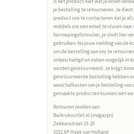
Is het product niet wat je ervan verw
je bestelling te retourneren. Je dien
product ons te contacteren dat je afz
middels ons een email te sturen naar
herroepingsformulier, je vindt hier e
gebruiken. Na jouw melding van de koo
om de bestelling aan ons te retourne
onbeschadigd en indien mogelijk in d
worden geretourneerd. Je krijgt binne
geretourneerde bestelling hebben on
aanschafkosten van je bestelling van 
gemaakte producten kunnen niet wo
Retouren zenden aan:
Barkrukoutlet.nl (magazijn)
Zekkenstraat 23-25
3151 XP Hoek van Holland