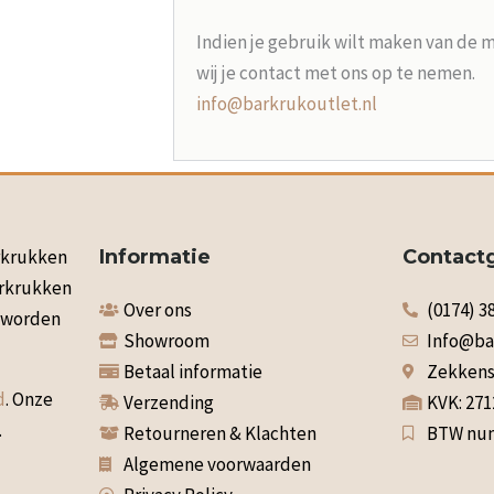
Indien je gebruik wilt maken van de 
wij je contact met ons op te nemen.
info@barkrukoutlet.nl
arkrukken
Informatie
Contact
arkrukken
Over ons
(0174) 3
n worden
Showroom
Info@ba
Betaal informatie
Zekkenst
d
. Onze
Verzending
KVK: 27
.
Retourneren & Klachten
BTW num
Algemene voorwaarden