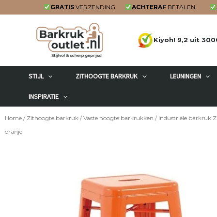
Ga
GRATIS
VERZENDING
ACHTERAF
BETALEN
naar
de
Kiyoh! 9,2 uit 300
inhoud
STIJL
ZITHOOGTE BARKRUK
LEUNINGEN
INSPIRATIE
Home
/
Zithoogte barkruk
/
Vaste hoogte barkrukken
/ Industriële barkruk 
oranje