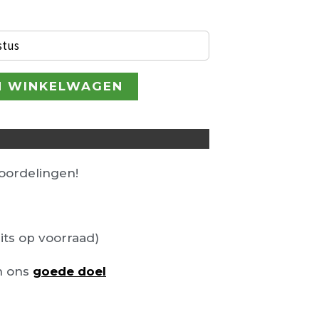
65,00.
stus
N WINKELWAGEN
ordelingen!
its op voorraad)
n ons
goede doel