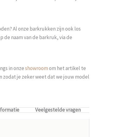
oden? Al onze barkrukken zijn ook los
op de naam van de barkruk, via de
ngs in onze
showroom
om het artikel te
len zodat je zeker weet dat we jouw model
nformatie
Veelgestelde vragen