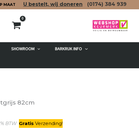
U bestelt, wij doneren
(0174)
384 939
P MAAT
SHOWROOM
BARKRUK INFO
etgrijs 82cm
elijke
idige
21% BTW
Gratis
V
erzending
!
js