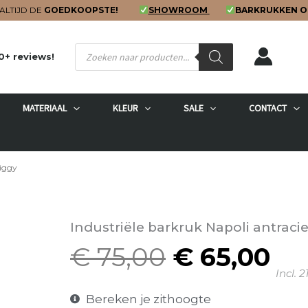
ALTIJD DE
GOEDKOOPSTE!
SHOWROOM
BARKRUKKEN O
Producten
0+ reviews!
zoeken
MATERIAAL
KLEUR
SALE
CONTACT
Ziggy
Industriële barkruk Napoli antraci
€
75,00
€
65,00
Oorspronk
Hu
Incl. 
prijs
pri
was:
is:
Bereken je zithoogte