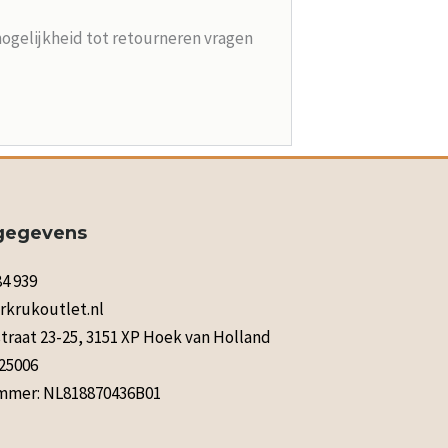
mogelijkheid tot retourneren vragen
gegevens
84 939
rkrukoutlet.nl
raat 23-25, 3151 XP Hoek van Holland
125006
mer: NL818870436B01