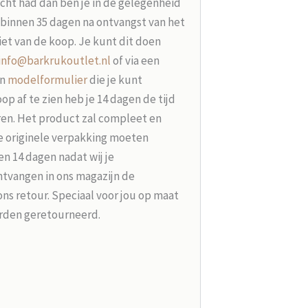
acht had dan ben je in de gelegenheid
t binnen 35 dagen na ontvangst van het
iet van de koop. Je kunt dit doen
info@barkrukoutlet.nl
of via een
en
modelformulier
die je kunt
p af te zien heb je 14 dagen de tijd
ren. Het product zal compleet en
e originele verpakking moeten
n 14 dagen nadat wij je
tvangen in ons magazijn de
ons retour. Speciaal voor jou op maat
rden geretourneerd.