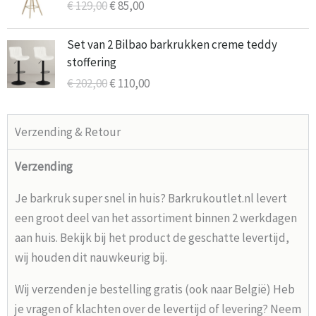
€
129,00
€
85,00
was:
is:
€ 129,00.
€ 85,00.
Oorspronkelijke
Huidige
Set van 2 Bilbao barkrukken creme teddy
prijs
prijs
stoffering
was:
is:
€
202,00
€
110,00
€ 202,00.
€ 110,00.
Verzending & Retour
Verzending
Je barkruk super snel in huis? Barkrukoutlet.nl levert
een groot deel van het assortiment binnen 2 werkdagen
aan huis. Bekijk bij het product de geschatte levertijd,
wij houden dit nauwkeurig bij.
Wij verzenden je bestelling gratis (ook naar België) Heb
je vragen of klachten over de levertijd of levering? Neem