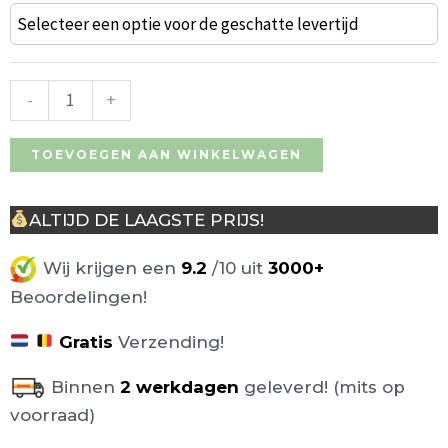
Janice
Selecteer een optie voor de geschatte levertijd
barkruk
Teddy
-
+
stoffering
70cm
TOEVOEGEN AAN WINKELWAGEN
aantal
ALTIJD DE LAAGSTE PRIJS!
Wij krijgen een
9.2
/10 uit
3000+
Beoordelingen!
Gratis
Verzending!
Binnen
2 werkdagen
geleverd! (mits op
voorraad)