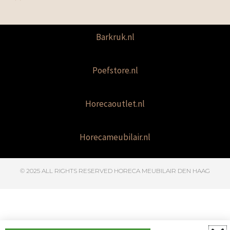
Barkruk.nl
Poefstore.nl
Horecaoutlet.nl
Horecameubilair.nl
© 2025 ALL RIGHTS RESERVED​ HORECA MEUBILAIR DEN HAAG