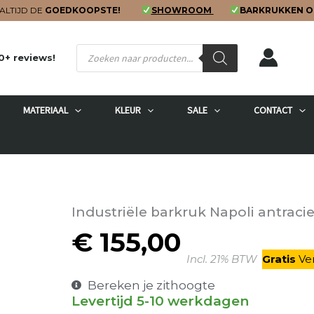
ALTIJD DE
GOEDKOOPSTE!
SHOWROOM
BARKRUKKEN O
Producten
0+ reviews!
zoeken
MATERIAAL
KLEUR
SALE
CONTACT
Industriële barkruk Napoli antraci
€
155,00
Incl. 21% BTW
Gratis
V
e
Bereken je zithoogte
Levertijd 5-10 werkdagen