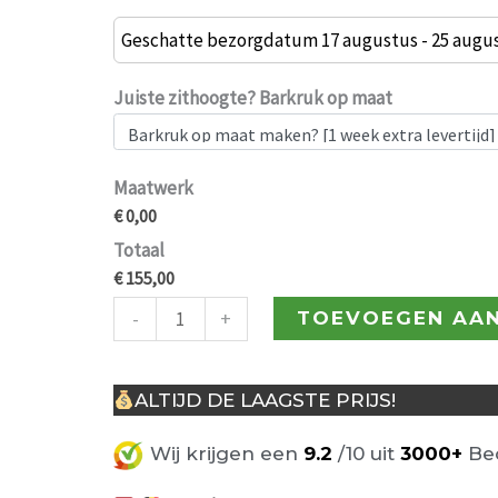
Jon
barkruk
Geschatte bezorgdatum 17 augustus - 25 augu
zand
66cm
Juiste zithoogte? Barkruk op maat
aantal
Maatwerk
€ 0,00
Totaal
€ 155,00
-
+
TOEVOEGEN AA
ALTIJD DE LAAGSTE PRIJS!
Wij krijgen een
9.2
/10 uit
3000+
Beo