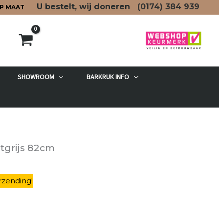
U bestelt, wij doneren
(0174)
384 939
P MAAT
SHOWROOM
BARKRUK INFO
etgrijs 82cm
rzending
!