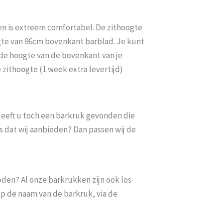
n is extreem comfortabel. De zithoogte
gte van 96cm bovenkant barblad. Je kunt
de hoogte van de bovenkant van je
 zithoogte (1 week extra levertijd)
. Heeft u toch een barkruk gevonden die
s dat wij aanbieden? Dan passen wij de
oden? Al onze barkrukken zijn ook los
op de naam van de barkruk, via de