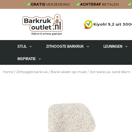
Ga
GRATIS
VERZENDING
ACHTERAF
BETALEN
naar
de
Kiyoh! 9,2 uit 300
inhoud
STIJL
ZITHOOGTE BARKRUK
LEUNINGEN
INSPIRATIE
Home
/
Zithoogte barkruk
/
Barkrukken op maat
/ Jon barkruk zand 66cm