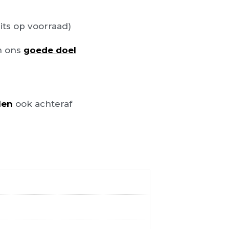
its op voorraad)
n ons
goede doel
len
ook achteraf