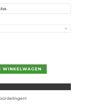
stus
N WINKELWAGEN
ordelingen!