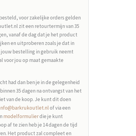
besteld, voor zakelijke orders gelden
tlet.nl zit een retourtermijn van 35
en, vanaf de dag dat je het product
jken en uitproberen zoals je dat in
 jouw bestelling in gebruik neemt
aal voor jou op maat gemaakte
acht had dan ben je in de gelegenheid
t binnen 35 dagen na ontvangst van het
iet van de koop. Je kunt dit doen
info@barkrukoutlet.nl
of via een
en
modelformulier
die je kunt
p af te zien heb je 14 dagen de tijd
ren. Het product zal compleet en