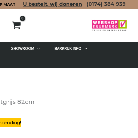
U bestelt, wij doneren
(0174)
384 939
P MAAT
SHOWROOM
BARKRUK INFO
etgrijs 82cm
rzending
!