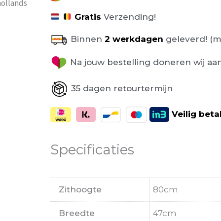
hollands
Gratis
Verzending!
Binnen
2 werkdagen
geleverd! (m
Na jouw bestelling doneren wij aa
35 dagen retourtermijn
Veilig
beta
Specificaties
Zithoogte
80cm
Breedte
47cm