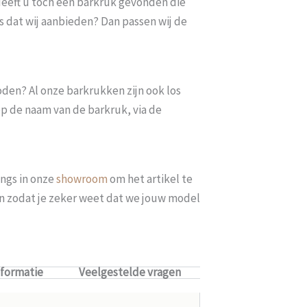
. Heeft u toch een barkruk gevonden die
s dat wij aanbieden? Dan passen wij de
oden? Al onze barkrukken zijn ook los
op de naam van de barkruk, via de
ngs in onze
showroom
om het artikel te
len zodat je zeker weet dat we jouw model
nformatie
Veelgestelde vragen