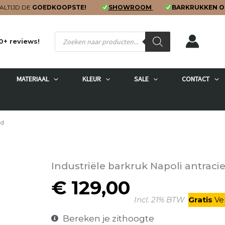
ALTIJD DE
GOEDKOOPSTE!
SHOWROOM
BARKRUKKEN O
Producten
0+ reviews!
zoeken
MATERIAAL
KLEUR
SALE
CONTACT
ud
Industriële barkruk Napoli antraci
€
129,00
Incl. 21% BTW
Gratis
V
e
Bereken je zithoogte