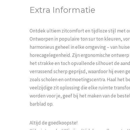
Extra Informatie
Ontdek ultiem zitcomfort en tijdloze stijl met o
Ontworpen in populaire ton sur ton kleuren, vo
harmonieus geheel in elke omgeving – van huisel
horecagelegenheid. Zijn ergonomische ontwerp z
het strakke en toch opvallende silhouet de aand
verrassend scherp geprijsd, waardoor hij even ge
zoals scholen en ontmoetingscentra. Haal het b
veelzijdige zit oplossing die elke ruimte trans
worden voor je, geef bij het maken van de beste
barblad op.
Altijd de goedkoopste!