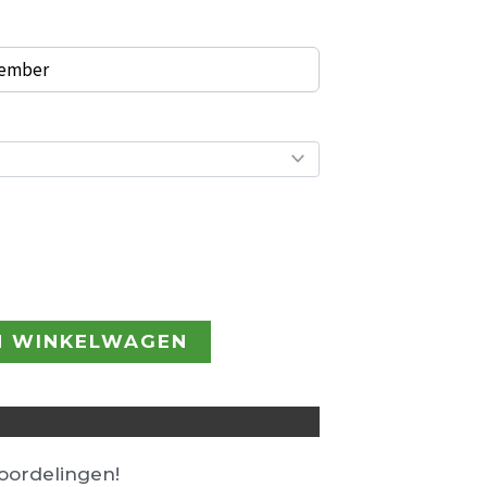
tember
N WINKELWAGEN
ordelingen!