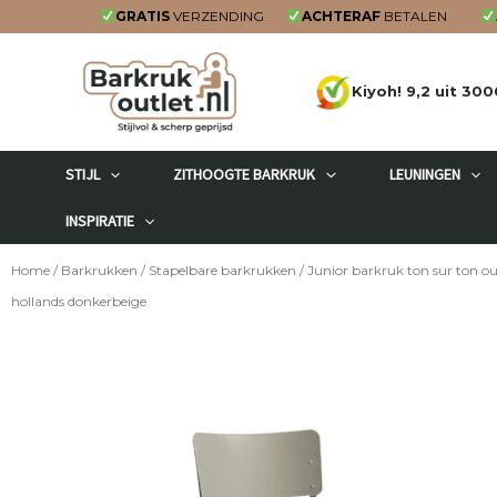
Ga
GRATIS
VERZENDING
ACHTERAF
BETALEN
naar
de
Kiyoh! 9,2 uit 300
inhoud
STIJL
ZITHOOGTE BARKRUK
LEUNINGEN
INSPIRATIE
Home
/
Barkrukken
/
Stapelbare barkrukken
/ Junior barkruk ton sur ton o
hollands donkerbeige