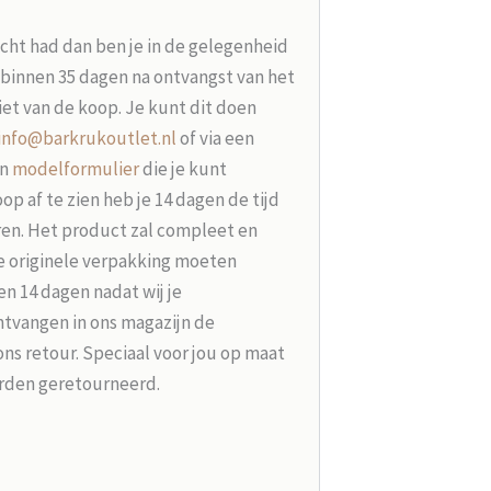
acht had dan ben je in de gelegenheid
t binnen 35 dagen na ontvangst van het
iet van de koop. Je kunt dit doen
info@barkrukoutlet.nl
of via een
en
modelformulier
die je kunt
p af te zien heb je 14 dagen de tijd
ren. Het product zal compleet en
e originele verpakking moeten
n 14 dagen nadat wij je
tvangen in ons magazijn de
ons retour. Speciaal voor jou op maat
rden geretourneerd.