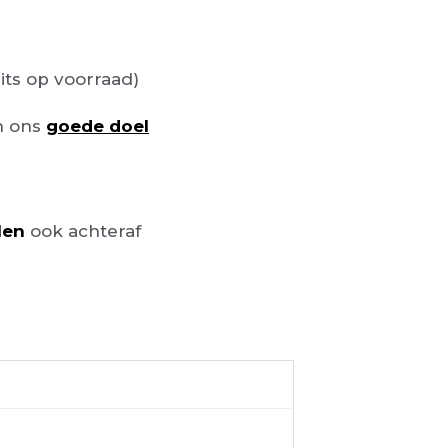
its op voorraad)
n ons
goede doel
len
ook achteraf