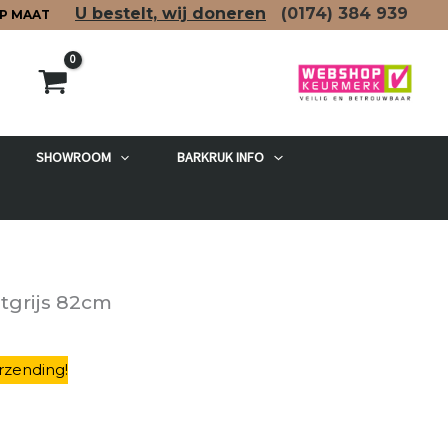
U bestelt, wij doneren
(0174)
384 939
P MAAT
SHOWROOM
BARKRUK INFO
etgrijs 82cm
rzending
!