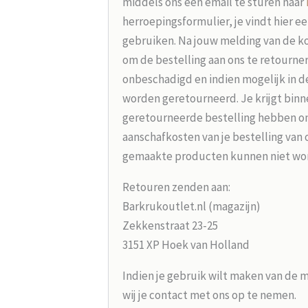
middels ons een email te sturen naar
herroepingsformulier, je vindt hier e
gebruiken. Na jouw melding van de koo
om de bestelling aan ons te retourne
onbeschadigd en indien mogelijk in d
worden geretourneerd. Je krijgt binne
geretourneerde bestelling hebben on
aanschafkosten van je bestelling van 
gemaakte producten kunnen niet wo
Retouren zenden aan:
Barkrukoutlet.nl (magazijn)
Zekkenstraat 23-25
3151 XP Hoek van Holland
Indien je gebruik wilt maken van de 
wij je contact met ons op te nemen.