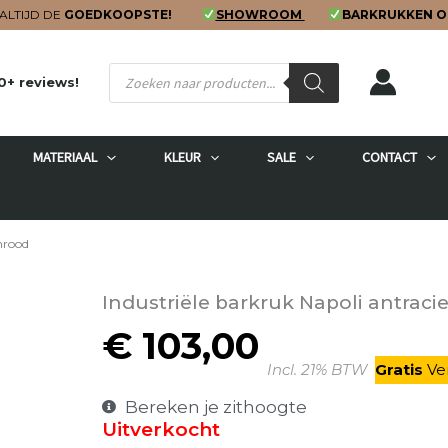
ALTIJD DE
GOEDKOOPSTE!
SHOWROOM
BARKRUKKEN O
Producten
0+ reviews!
zoeken
MATERIAAL
KLEUR
SALE
CONTACT
nrood
Industriële barkruk Napoli antraci
€
103,00
Incl. 21% BTW
Gratis
V
e
Bereken je zithoogte
Uitverkocht