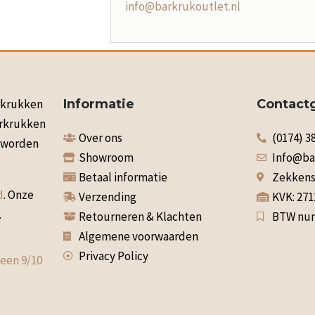
info@barkrukoutlet.nl
arkrukken
Informatie
Contact
arkrukken
Over ons
(0174) 3
n worden
Showroom
Info@ba
Betaal informatie
Zekkenst
d
. Onze
Verzending
KVK: 27
.
Retourneren & Klachten
BTW num
Algemene voorwaarden
Privacy Policy
 een
9
/
10