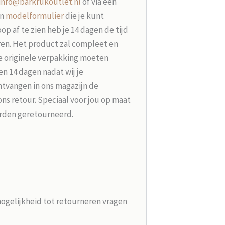
info@barkrukoutlet.nl
of via een
en
modelformulier
die je kunt
p af te zien heb je 14 dagen de tijd
ren. Het product zal compleet en
e originele verpakking moeten
n 14 dagen nadat wij je
tvangen in ons magazijn de
ons retour. Speciaal voor jou op maat
rden geretourneerd.
mogelijkheid tot retourneren vragen