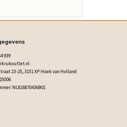
gegevens
84 939
rkrukoutlet.nl
raat 23-25, 3151 XP Hoek van Holland
125006
mer: NL818870436B01