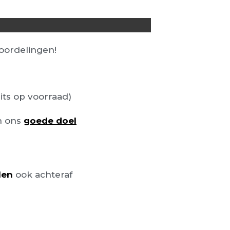
ordelingen!
its op voorraad)
n ons
goede doel
len
ook achteraf