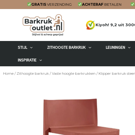
Ga
GRATIS
VERZENDING
ACHTERAF
BETALEN
naar
de
Kiyoh! 9,2 uit 300
inhoud
STIJL
ZITHOOGTE BARKRUK
LEUNINGEN
INSPIRATIE
Home
/
Zithoogte barkruk
/
Vaste hoogte barkrukken
/ Klipper barkruk stee
STAFFELKORTING!