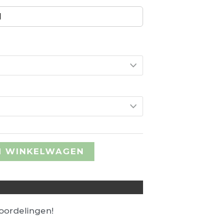
€ 623,00
d
N WINKELWAGEN
ordelingen!