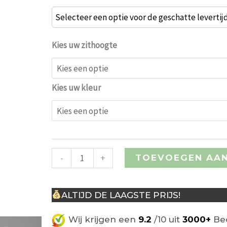
Lem
Selecteer een optie voor de geschatte levertij
Barkruk
Zwart
Kies uw zithoogte
frame/Leer
aantal
Kies uw kleur
-
+
TOEVOEGEN AA
ALTIJD DE LAAGSTE PRIJS!
Wij krijgen een
9.2
/10 uit
3000+
Beo