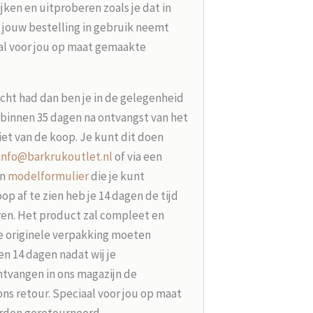
jken en uitproberen zoals je dat in
 jouw bestelling in gebruik neemt
aal voor jou op maat gemaakte
acht had dan ben je in de gelegenheid
t binnen 35 dagen na ontvangst van het
iet van de koop. Je kunt dit doen
info@barkrukoutlet.nl
of via een
en
modelformulier
die je kunt
p af te zien heb je 14 dagen de tijd
ren. Het product zal compleet en
e originele verpakking moeten
n 14 dagen nadat wij je
tvangen in ons magazijn de
ons retour. Speciaal voor jou op maat