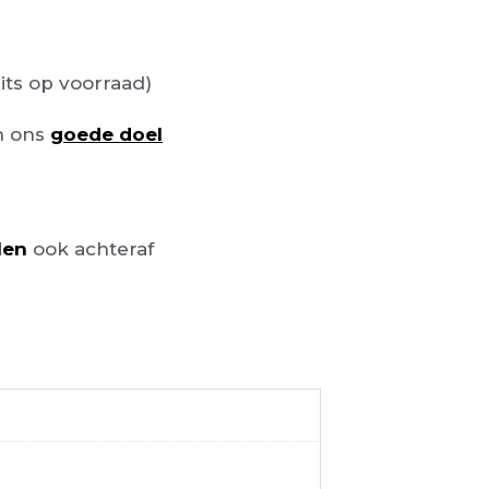
its op voorraad)
n ons
goede doel
len
ook achteraf