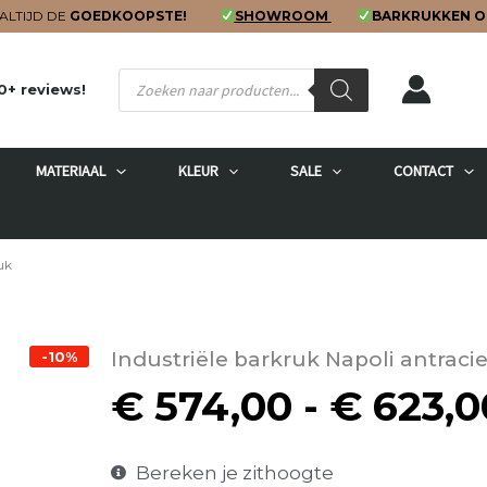
ALTIJD DE
GOEDKOOPSTE!
SHOWROOM
BARKRUKKEN O
Producten
0+ reviews!
zoeken
MATERIAAL
KLEUR
SALE
CONTACT
uk
Industriële barkruk Napoli antraci
-10%
€
574,00
-
€
623,0
Bereken je zithoogte