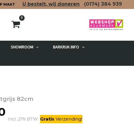
U bestelt, wij doneren
(0174)
384 939
P MAAT
SHOWROOM
BARKRUK INFO
etgrijs 82cm
0
Prijsklasse:
Incl. 21% BTW
Gratis
V
erzending
!
€ 574,00
tot