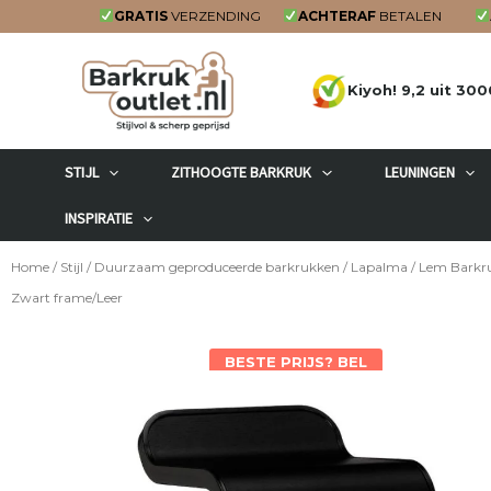
Ga
GRATIS
VERZENDING
ACHTERAF
BETALEN
naar
de
Kiyoh! 9,2 uit 300
inhoud
STIJL
ZITHOOGTE BARKRUK
LEUNINGEN
INSPIRATIE
Home
/
Stijl
/
Duurzaam geproduceerde barkrukken
/
Lapalma
/ Lem Barkr
Zwart frame/Leer
BESTE PRIJS? BEL
(0174) 384 939