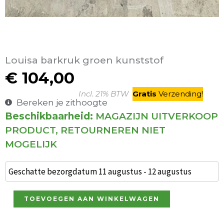
Louisa barkruk groen kunststof
€
104,00
Incl. 21% BTW
Gratis
V
erzending
!
Bereken je zithoogte
Beschikbaarheid:
MAGAZIJN UITVERKOOP
Louisa
PRODUCT, RETOURNEREN NIET
barkruk
MOGELIJK
groen
kunststof
Geschatte bezorgdatum 11 augustus - 12 augustus
aantal
TOEVOEGEN AAN WINKELWAGEN