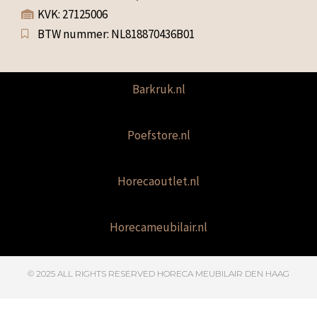
KVK: 27125006
BTW nummer: NL818870436B01
Barkruk.nl
Poefstore.nl
Horecaoutlet.nl
Horecameubilair.nl
© 2025 ALL RIGHTS RESERVED​ HORECA MEUBILAIR DEN HAAG