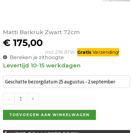
Matti Barkruk Zwart 72cm
€
175,00
Incl. 21% BTW
Gratis
V
erzending
!
Bereken je zithoogte
Levertijd 10-15 werkdagen
Matti
Barkruk
Geschatte bezorgdatum 25 augustus - 2 september
Zwart
72cm
-
+
aantal
TOEVOEGEN AAN WINKELWAGEN